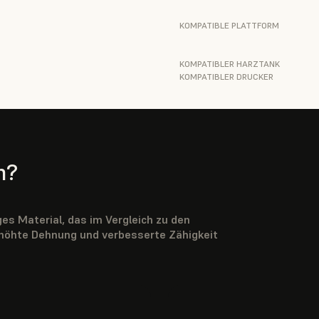
KOMPATIBLE PLATTFORM
KOMPATIBLER HARZTANK
KOMPATIBLER DRUCKER
n?
ges Material, das im Vergleich zu den
höhte Dehnung und verbesserte Zähigkeit