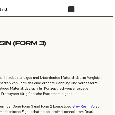
takt
SHOP
IN (FORM 3)
es, hitzebeständiges und kriechfestes Material, das im Vergleich
harzen von Formlabs eine erhöhte Dehnung und verbesserte
seitiges Material, das sich für Konzeptnachweise, visuelle
 Prototypen für gründliche Praxistests eignet.
kern der Serie Form 3 und Form 2 kompatibel.
Grey Resin V5
auf
mechanische Eigenschaften bei dreimal schnellerem Druck.