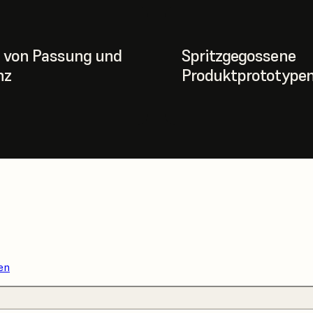
 von Passung und
Spritzgegossene
nz
Produktprototype
en