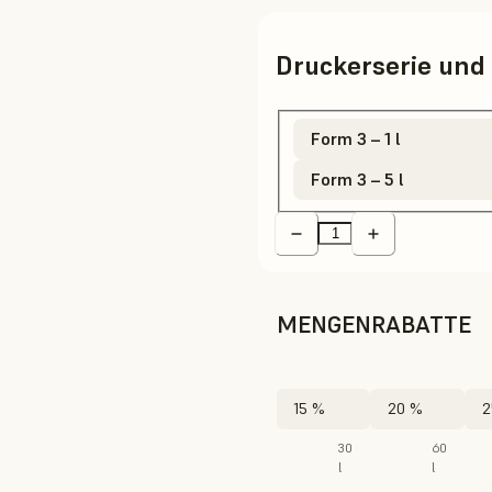
Druckerserie un
Form 3 – 1 l
Form 3 – 5 l
MENGENRABATTE
15 %
20 %
2
30
60
l
l