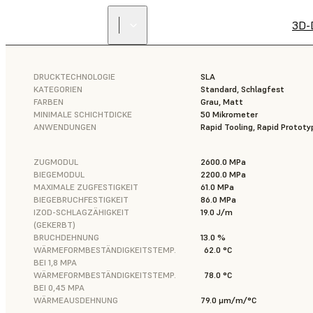
3D-
DRUCKTECHNOLOGIE
SLA
KATEGORIEN
Standard, Schlagfest
FARBEN
Grau, Matt
MINIMALE SCHICHTDICKE
50 Mikrometer
ANWENDUNGEN
Rapid Tooling, Rapid Prototy
ZUGMODUL
2600.0 MPa
BIEGEMODUL
2200.0 MPa
MAXIMALE ZUGFESTIGKEIT
61.0 MPa
BIEGEBRUCHFESTIGKEIT
86.0 MPa
IZOD-SCHLAGZÄHIGKEIT
19.0 J/m
(GEKERBT)
BRUCHDEHNUNG
13.0 %
WÄRMEFORMBESTÄNDIGKEITSTEMP.
62.0 °C
BEI 1,8 MPA
WÄRMEFORMBESTÄNDIGKEITSTEMP.
78.0 °C
BEI 0,45 MPA
WÄRMEAUSDEHNUNG
79.0 μm/m/°C