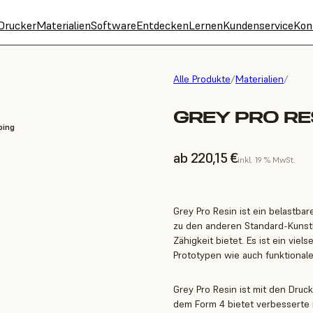
Drucker
Materialien
Software
Entdecken
Lernen
Kundenservice
Kon
Alle Produkte
/
Materialien
/
GREY PRO RES
ping
ab 220,15 €
inkl. 19 % MwSt.
Grey Pro Resin ist ein belastbar
zu den anderen Standard-Kunst
Zähigkeit bietet. Es ist ein viel
Prototypen wie auch funktionale
Grey Pro Resin ist mit den Druc
dem Form 4 bietet verbesserte 