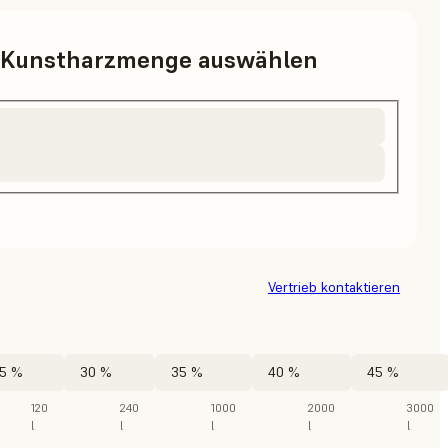
d Kunstharzmenge auswählen
Vertrieb kontaktieren
5 %
30 %
35 %
40 %
45 %
120
240
1000
2000
3000
l
l
l
l
l