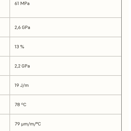
61 MPa
2,6 GPa
13 %
2,2 GPa
19 J/m
78 ºC
79 μm/m/°C