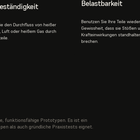
Belastbarkeit
eständigkeit
Benutzen Sie Ihre Teile wieder
ie den Durchfluss von heißer
Gewissheit, dass sie Stößen 
t, Luft oder heißem Gas durch
Krafteinwirkungen standhalte
eile.
brechen.
ge, funktionsfähige Prototypen. Es ist ein
typen als auch gründliche Praxistests eignet.