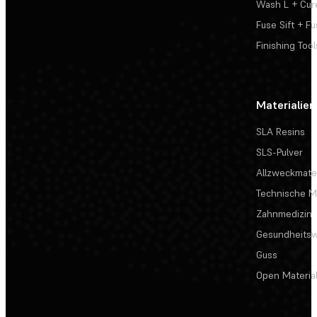
Wash L + Cur
Fuse Sift + Fu
Finishing Tool
Materialien
SLA Resins
SLS-Pulver
Allzweckmater
Technische Ma
Zahnmedizin
Gesundheits
Guss
Open Materia