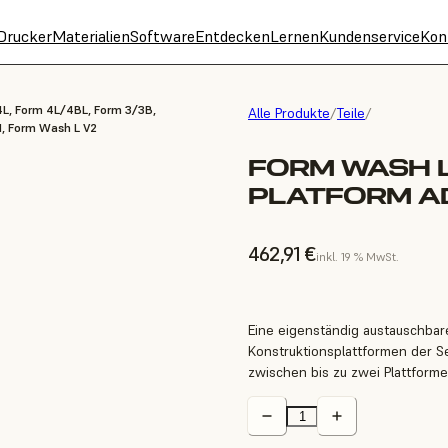
Drucker
Materialien
Software
Entdecken
Lernen
Kundenservice
Kon
4L, Form 4L/4BL, Form 3/3B,
Alle Produkte
/
Teile
/
1, Form Wash L V2
FORM WASH L
PLATFORM A
462,91 €
inkl. 19 % MwSt.
Eine eigenständig austauschbare
Konstruktionsplattformen der S
zwischen bis zu zwei Plattform