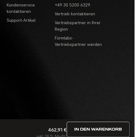
Kundenservice
+49 30 5200 6329
kontaktieren
Vertrieb kontaktieren
Support-Artikel
Vertriebspartner in Ihrer
Region
Formlabs-
Vertriebspartner werden
462,91 €
IN DEN WARENKORB
estimmungen
·
Wettbewerbe und Gewinnspiele
·
FAQ
inkl. 19 % MwSt.