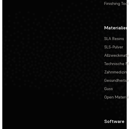
Finishing Tool
Materialien
SLA Resins
SLS-Pulver
Allzweckmater
Technische Ma
Zahnmedizin
Gesundheits
Guss
Open Materia
Software