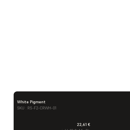
White Pigment
SKU : RS-F2-CRWH-01
22,61 €