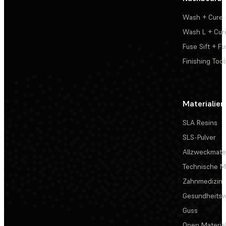
Wash + Cure
Wash L + Cur
Fuse Sift + Fu
Finishing Tool
Materialien
SLA Resins
SLS-Pulver
Allzweckmater
Technische Ma
Zahnmedizin
Gesundheits
Guss
Open Materia