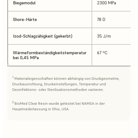
Biegemodul
2300 MPa
Shore-Härte
78 D
Izod-Schlagzähigkeit (gekerbt)
35 J/m
Wärmeformbeständigkeitstemperatur
67 ºC
bei 0,45 MPa
1
Materialeigenschaften können abhängig von Druckgeometrie,
Druckausrichtung, Druckeinstellungen, Temperatur und
Desinfektions- oder Sterilisationsmethoden variieren.
2
BioMed Clear Resin wurde getestet bei NAMSA in der
Hauptniederlassung in Ohio, USA.