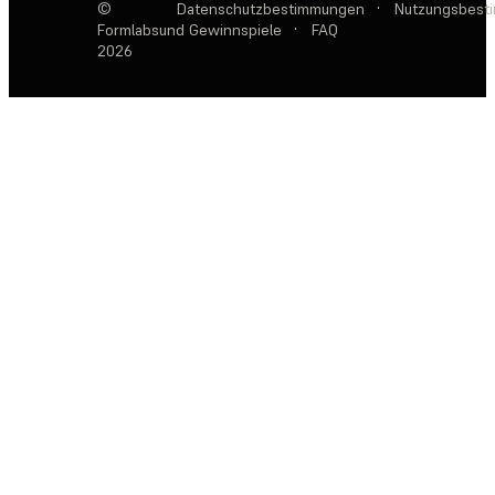
©
Datenschutzbestimmungen
·
Nutzungsbest
Formlabs
und Gewinnspiele
·
FAQ
2026