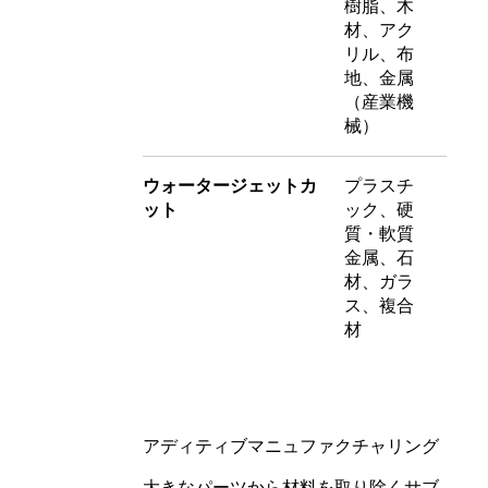
樹脂、木
材、アク
リル、布
地、金属
（産業機
械）
ウォータージェットカ
プラスチ
ット
ック、硬
質・軟質
金属、石
材、ガラ
ス、複合
材
アディティブマニュファクチャリング
大きなパーツから材料を取り除くサブ