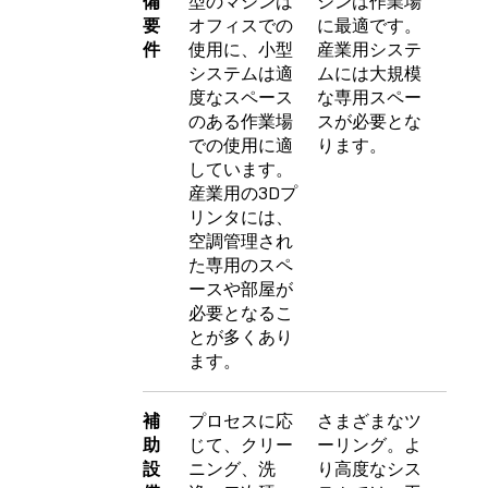
備
型のマシンは
シンは作業場
要
オフィスでの
に最適です。
件
使用に、小型
産業用システ
システムは適
ムには大規模
度なスペース
な専用スペー
のある作業場
スが必要とな
での使用に適
ります。
しています。
産業用の3Dプ
リンタには、
空調管理され
た専用のスペ
ースや部屋が
必要となるこ
とが多くあり
ます。
補
プロセスに応
さまざまなツ
助
じて、クリー
ーリング。よ
設
ニング、洗
り高度なシス