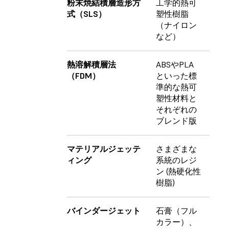
粉末焼結積層造形方
工学的熱可
式（SLS）
塑性樹脂
（ナイロン
など）
熱溶解積層法
ABSやPLA
（FDM）
といった標
準的な熱可
塑性材料と
それぞれの
ブレンド版
マテリアルジェッテ
さまざまな
ィング
系統のレジ
ン (熱硬化性
樹脂)
バインダージェット
石膏（フル
カラー）、