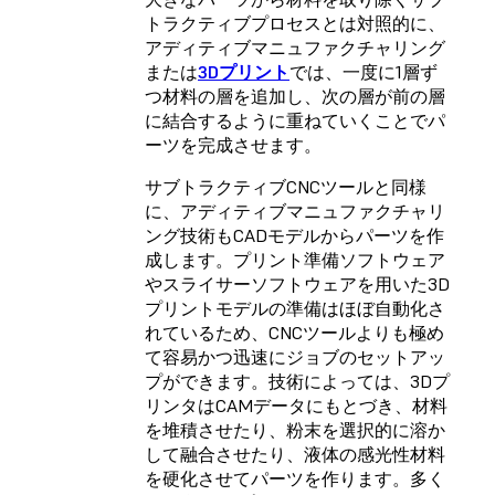
トラクティブプロセスとは対照的に、
アディティブマニュファクチャリング
または
3Dプリント
では、一度に1層ず
つ材料の層を追加し、次の層が前の層
に結合するように重ねていくことでパ
ーツを完成させます。
サブトラクティブCNCツールと同様
に、アディティブマニュファクチャリ
ング技術もCADモデルからパーツを作
成します。プリント準備ソフトウェア
やスライサーソフトウェアを用いた3D
プリントモデルの準備はほぼ自動化さ
れているため、CNCツールよりも極め
て容易かつ迅速にジョブのセットアッ
プができます。技術によっては、3Dプ
リンタはCAMデータにもとづき、材料
を堆積させたり、粉末を選択的に溶か
して融合させたり、液体の感光性材料
を硬化させてパーツを作ります。多く