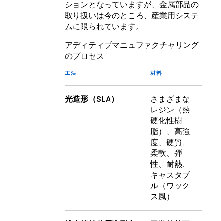
ションとなっていますが、金属部品の
取り扱いは今のところ、産業用システ
ムに限られています。
アディティブマニュファクチャリング
のプロセス
工法
材料
光造形（SLA）
さまざまな
レジン（熱
硬化性樹
脂）、高強
度、硬質、
柔軟、弾
性、耐熱、
キャスタブ
ル（ワック
ス風）