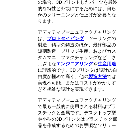
の場合、3Dプリントしたパーツを最終
的な特性と外観にするためには、何ら
かのクリーニングと仕上げが必要とな
ります。
アディティブマニュファクチャリング
は、
プロトタイピング
、ツーリングの
製造、鋳型の鋳造のほか、最終部品の
短期製造、ブリッジ生産、およびカス
タムマニュファクチャリングなど、さ
まざまな
エンジニアリング
や
生産用途
に理想的です。3Dプリンタは設計の自
由度が極めて高く、他の
製造方法
では
実現不可能、またはコストがかかりす
ぎる複雑な設計を実現できます。
アディティブマニュファクチャリング
で最も一般的に使用される材料はプラ
スチックと金属です。デスクトップ型
や小型の3Dプリンタはプラスチック部
品を作成するためのお手頃なソリュー