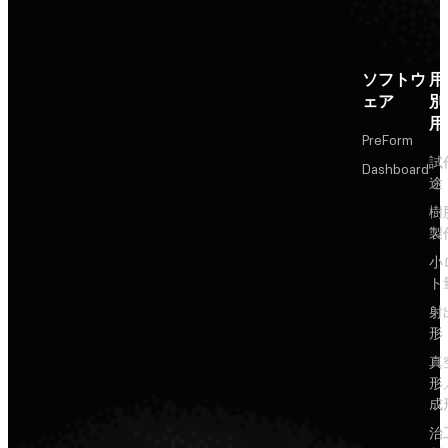
ソフトウ
用
ェア
別
用
PreForm
試
Dashboard
途
樹
製
小
ト
射
形
真
形
成
治