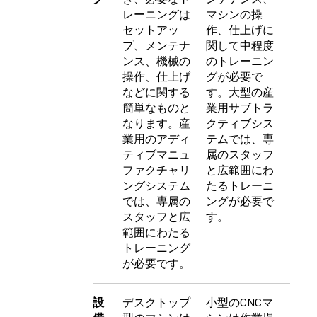
レーニングは
マシンの操
セットアッ
作、仕上げに
プ、メンテナ
関して中程度
ンス、機械の
のトレーニン
操作、仕上げ
グが必要で
などに関する
す。大型の産
簡単なものと
業用サブトラ
なります。産
クティブシス
業用のアディ
テムでは、専
ティブマニュ
属のスタッフ
ファクチャリ
と広範囲にわ
ングシステム
たるトレーニ
では、専属の
ングが必要で
スタッフと広
す。
範囲にわたる
トレーニング
が必要です。
設
デスクトップ
小型のCNCマ