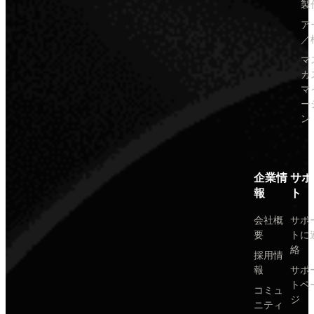
製
ア
／
マ
カ
マ
ー
ン
企業情
サポ
報
ト
会社概
サポ
要
トに
絡
採用情
報
サポ
トペ
コミュ
ジ
ニティ