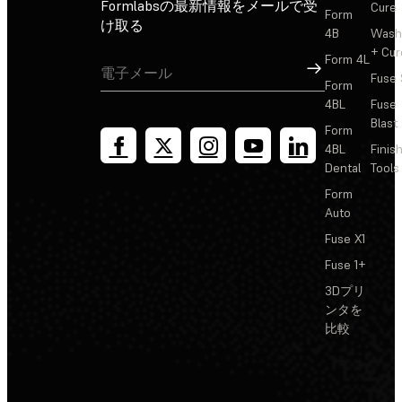
Formlabsの最新情報をメールで受
Cure
Form
け取る
4B
Wash
+ Cur
Form 4L
サインアップ
Fuse 
Form
4BL
Fuse
Blast
Form
4BL
Finis
Dental
Tools
Form
Auto
Fuse X1
Fuse 1+
3Dプリ
ンタを
比較