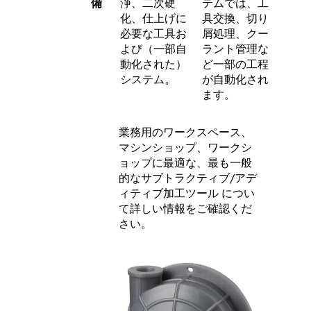
備
浄、二次硬
テムでは、工
化、仕上げに
具交換、切り
必要な工具お
屑処理、クー
よび（一部自
ラント管理な
動化された）
ど一部の工程
システム。
が自動化され
ます。
業務用のワークスペース、
マシンショップ、ワークシ
ョップに最適な、最も一般
的なサブトラクティブ/アデ
ィティブ加工ツール につい
て詳しい情報をご確認くだ
さい。