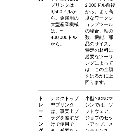
プリンタは
2,000ドル前後
3,500ドルか
から。より高
ら。金属用の
度なワークシ
大型産業機械
ョップツール
は、〜
の場合、軸の
400,000ドル
数、機能、部
から。
品のサイズ、
特定の材料に
必要なツーリ
ングによって
は、この金額
をはるかに上
回ります。
ト
デスクトップ
小型のCNCマ
レ
型プリンタ
シンでは、ソ
ー
は、事実上プ
フトウェア、
ニ
ラグを差すだ
ジョブのセッ
ン
けで使用で
トアップ、メ
グ
き、必要なト
ンテナンス、