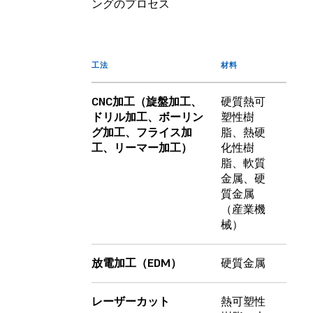
ングのプロセス
工法
材料
CNC加工（旋盤加工、
硬質熱可
ドリル加工、ボーリン
塑性樹
グ加工、フライス加
脂、熱硬
工、リーマー加工）
化性樹
脂、軟質
金属、硬
質金属
（産業機
械）
放電加工（EDM）
硬質金属
レーザーカット
熱可塑性