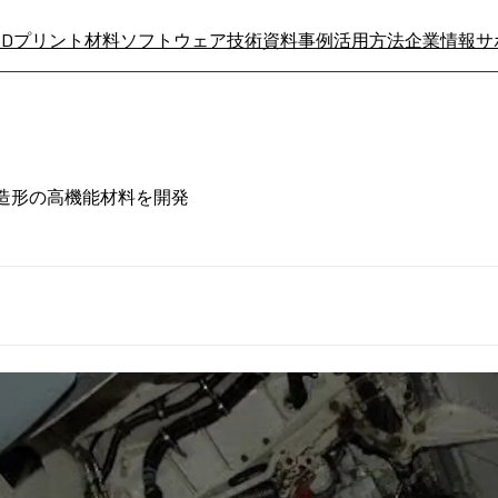
3Dプリント材料
ソフトウェア
技術資料
事例
活用方法
企業情報
サ
SLA光造形の高機能材料を開発