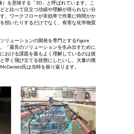
s（危険）を意味する「3D」と呼ばれています。こ
などと比べて目立つ功績や理解が得られない分
です。ワークフローが非効率で作業に時間がか
加を招いたりするだけでなく、有害な化学物質
。
ューションの開発を専門とするFigure
ました。「最良のソリューションを生み出すために
程における課題を最もよく理解しているのは彼
っと早く飛び立てる状態にしたいし、大量の廃
Daniels氏は当時を振り返ります。