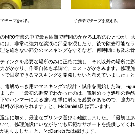
業でテープを貼る。
手作業でテープを整える。
のMRO作業の中で最も困難で時間のかかる工程のひとつが、
には、非常に強力な薬液に部品を浸したり、後で除去可能な
理を施さない部分のマスキングをするなど、何時間にも及ぶ骨
ティングを必要な場所のみに正確に施し、それ以外の場所に
力がかかり、作業自体も単調で、コストがかさみます。修理
トで固定できるマスキングを開発したいと考えていました」とMcD
、電解めっき用のマスキングの設計・試作を開始した時、Figure E
ました。「最初の調査でわかったのは、電解めっき処理の過
下やハンマーによる強い衝撃に耐える必要があるので、強力
材料が求められます」と、McDaniels氏は言います。
選定に加え、最適なプリンタ選びも難航しました。「最初は
いて、修理施設にいながらでも広範なサポートを提供してく
がありました」と、McDaniels氏は続けます。