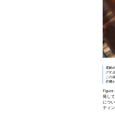
電解
グす
この
空機
Fig
発して
につい
ティン