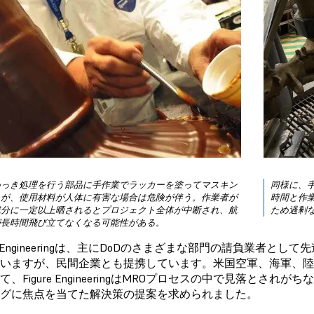
めっき処理を行う部品に手作業でラッカーを塗ってマスキン
同様に、
るが、使用材料が人体に有害な場合は危険が伴う。作業者が
時間と作
成分に一定以上晒されるとプロジェクト全体が中断され、航
ため過剰
が長時間飛び立てなくなる可能性がある。
ure Engineeringは、主にDoDのさまざまな部門の請負業
いますが、民間企業とも提携しています。米国空軍、海軍、
て、Figure EngineeringはMROプロセスの中で見落と
グに焦点を当てた解決策の提案を求められました。