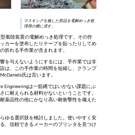
マスキングを施した部品を電解めっき処
理用の槽に浸す。
大型着陸装置の電解めっき処理です。その作
ラッカーを塗布したりテープを貼ったりしてめ
の折れる手作業が含まれます。
影響を与えないようにするには、手作業では非
施設は、この手作業の時間を短縮し、クランプ
aniels氏は言います。
ngineeringは一筋縄ではいかない課題にぶ
酷さに耐えられる材料がないということです。
な耐薬品性の他にかなり高い耐衝撃性を備えた
あらゆる選択肢を検討しました。使いやすく安
れる、信頼できるメーカーのプリンタを見つけ