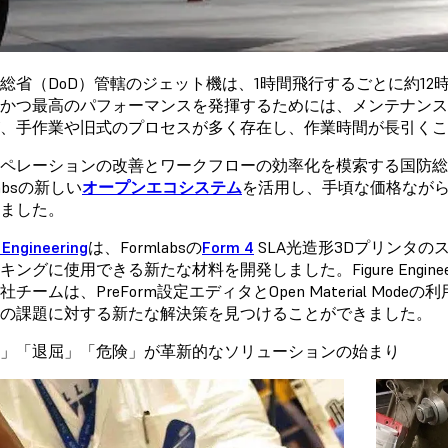
総省（DoD）管轄のジェット機は、1時間飛行するごとに約1
かつ最高のパフォーマンスを発揮するためには、メンテナンス
、手作業や旧式のプロセスが多く存在し、作業時間が長引くこ
ペレーションの改善とワークフローの効率化を模索する国防総省から依頼を
labsの新しい
オープンエコシステム
を活用し、手頃な価格なが
ました。
 Engineering
は、Formlabsの
Form 4
SLA光造形3Dプリンタ
ングに使用できる新たな材料を開発しました。Figure Engineering
社チームは、PreForm設定エディタとOpen Material M
の課題に対する新たな解決策を見つけることができました。
」「退屈」「危険」が革新的なソリューションの始まり