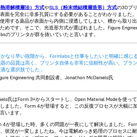
（熱溶解積層法）方式
や
SLS（粉末焼結積層造形）方式
の3Dプ
表面を完全に非多孔質にする必要があることがわかりました。F
使用する薬品が表面から内側に浸透してしまい、槽から取り
ためです。そこで、光造形方式が選ばれました。Figure Engin
mlabsのプリンタが群を抜いていたと言います。
「かなり早い段階から、Formlabsと仕事をしたいと明確に感
機器の品質は高く、プリンタ自体も非常に信頼性が高い。ブランドの
最適な選択肢でした」
igure Engineering 共同創設者、Jonathon McDaniels氏
niels氏はForm 3+からスタートし、Open Material M
しました。Form 4が登場すると、この反復プロセスが大幅
言います。
rm 4が登場した時、多くの問題が一夜にして解決しました。Fo
、状況が一変しましたね。今は電解めっき処理のプロセスに