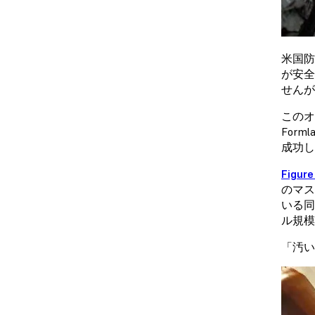
米国防
が安全
せんが
このオ
Form
成功し
Figure
のマスキ
いる同
ル規模
「汚い