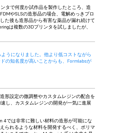
リンタで何度か試作品を製作したところ、造
DMやSLSの造形品の場合、電解めっきプロ
出した後も造形品から有害な薬品が漏れ続けて
eeringは複数の3Dプリンタを試しましたが、
じるようになりました。他より低コストながら
知名度が高いことからも、Formlabsが
odeを使って造形設定の微調整やカスタムレジンの配合を
に加速し、カスタムレジンの開発が一気に進展
rm 4では非常に難しい材料の造形が可能にな
耐えられるような材料を開発するべく、ポリマ