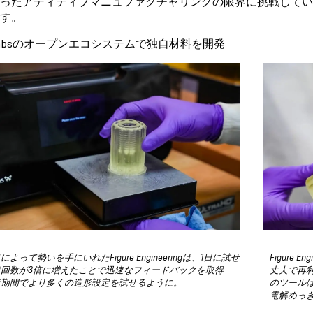
ったアディティブマニュファクチャリングの限界に挑戦していると
す。
mlabsのオープンエコシステムで独自材料を開発
 4によって勢いを手にいれたFigure Engineeringは、1日に試せ
Figure
復回数が3倍に増えたことで迅速なフィードバックを取得
丈夫で再
短期間でより多くの造形設定を試せるように。
のツール
電解めっ