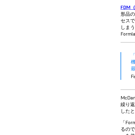
FDM
形品の
セスで
しまう
For
F
McDa
繰り返
したと
「Fo
るので