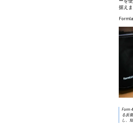
ーを使
据えま
For
Form
る反
し、