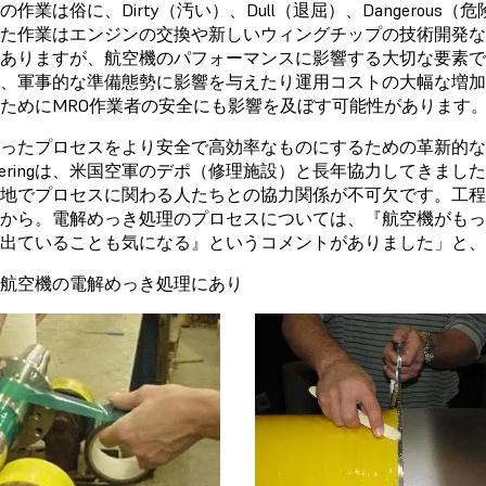
の作業は俗に、Dirty（汚い）、Dull（退屈）、Dangerou
た作業はエンジンの交換や新しいウィングチップの技術開発
ありますが、航空機のパフォーマンスに影響する大切な要素
、軍事的な準備態勢に影響を与えたり運用コストの大幅な増
ためにMRO作業者の安全にも影響を及ぼす可能性があります
ったプロセスをより安全で高効率なものにするための革新的なソリ
ineeringは、米国空軍のデポ（修理施設）と長年協力してき
地でプロセスに関わる人たちとの協力関係が不可欠です。工
から。電解めっき処理のプロセスについては、『航空機がも
出ていることも気になる』というコメントがありました」と、Mc
航空機の電解めっき処理にあり