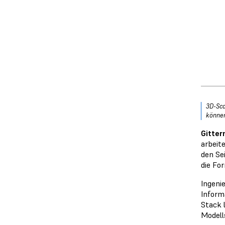
3D-Sca
könne
Gitter
arbeit
den Se
die Fo
Ingeni
Inform
Stack 
Modell