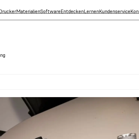
Drucker
Materialien
Software
Entdecken
Lernen
Kundenservice
Kon
ing