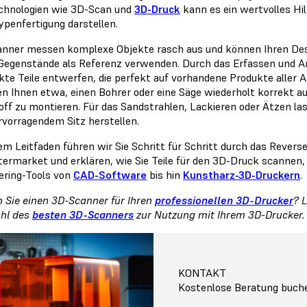
chnologien wie 3D-Scan und
3D-Druck
kann es ein wertvolles Hilf
ypenfertigung darstellen.
nner messen komplexe Objekte rasch aus und können Ihren Desi
Gegenstände als Referenz verwenden. Durch das Erfassen und 
kte Teile entwerfen, die perfekt auf vorhandene Produkte aller 
en Ihnen etwa, einen Bohrer oder eine Säge wiederholt korrekt au
off zu montieren. Für das Sandstrahlen, Lackieren oder Ätzen 
rvorragendem Sitz herstellen.
sem Leitfaden führen wir Sie Schritt für Schritt durch das Revers
termarket und erklären, wie Sie Teile für den 3D-Druck scannen, 
ering-Tools von
CAD-Software
bis hin
Kunstharz-3D-Druckern
.
 Sie einen 3D-Scanner für Ihren
professionellen 3D-Drucker
? 
hl des
besten 3D-Scanners
zur Nutzung mit Ihrem 3D-Drucker.
KONTAKT
Kostenlose Beratung buch