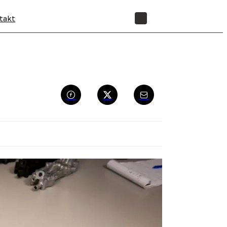
takt
SHOP