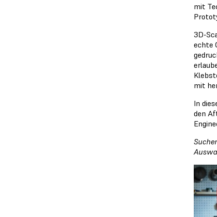
mit Te
Protot
3D-Sca
echte 
gedruc
erlaub
Klebst
mit he
In die
den Af
Engine
Suchen
Auswa