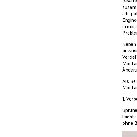
Revers
zusamm
alle p
Engine
ermögl
Proble
Neben 
bewuss
Vertie
Montag
Änderu
Als Be
Montag
1. Vor
Sprühe
leicht
ohne B