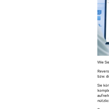
Wie Si
Revers
bzw. d
Sie kö
komple
aufneh
nützli