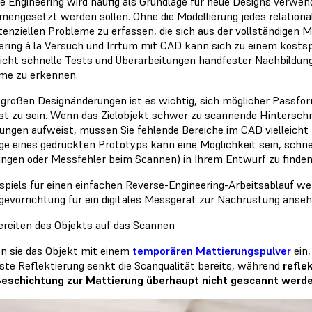
e Engineering wird häufig als Grundlage für neue Designs verw
engesetzt werden sollen. Ohne die Modellierung jedes relationa
otenziellen Probleme zu erfassen, die sich aus der vollständigen
ering à la Versuch und Irrtum mit CAD kann sich zu einem kosts
icht schnelle Tests und Überarbeitungen handfester Nachbildung
me zu erkennen.
großen Designänderungen ist es wichtig, sich möglicher Passf
t zu sein. Wenn das Zielobjekt schwer zu scannende Hinterschn
fungen aufweist, müssen Sie fehlende Bereiche im CAD vielleich
e eines gedruckten Prototyps kann eine Möglichkeit sein, schnel
ngen oder Messfehler beim Scannen) in Ihrem Entwurf zu finden 
ispiels für einen einfachen Reverse-Engineering-Arbeitsablauf we
evorrichtung für ein digitales Messgerät zur Nachrüstung ansehe
bereiten des Objekts auf das Scannen
n sie das Objekt mit einem
temporären Mattierungspulver
ein,
este Reflektierung senkt die Scanqualität bereits, während
refle
eschichtung zur Mattierung überhaupt nicht gescannt werd