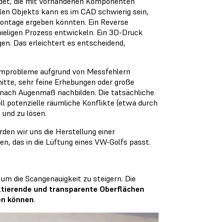
endet, die mit vorhandenen Komponenten
len Objekts kann es im CAD schwierig sein,
 Montage ergeben könnten. Ein Reverse
pieligen Prozess entwickeln. Ein 3D-Druck
en. Das erleichtert es entscheidend,
ormprobleme aufgrund von Messfehlern
itte, sehr feine Erhebungen oder große
t nach Augenmaß nachbilden. Die tatsächliche
l potenzielle räumliche Konflikte (etwa durch
und zu lösen.
rden wir uns die Herstellung einer
n, das in die Lüftung eines VW-Golfs passt.
 um die Scangenauigkeit zu steigern. Die
ktierende und transparente Oberflächen
en können
.