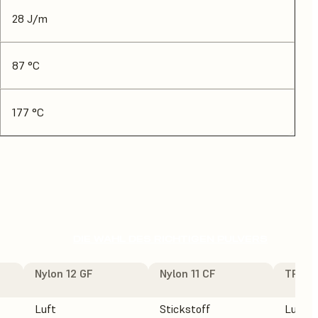
28 J/m
87 °C
177 °C
DIE WAHL DES RICHTIGEN PULVERS
Nylon 12 GF
Nylon 11 CF
TPU 9
Luft
Stickstoff
Luft