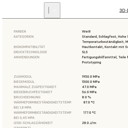
3D-
FARBEN
Weiß
KATEGORIEN
Standard, Schlagfest, Hohe S
Temperaturbeständigkeit, M
BIOKOMPATIBILITÄT
Hautkontakt, Kontakt mit 
DRUCKTECHNOLOGIE
SLS
ANWENDUNGEN
Fertigungshilfsmittel, Teile
Prototyping
ZUGMODUL
1950.0 MPa
BIEGEMODUL
1500.0 MPa
MAXIMALE ZUGFESTIGKEIT
47.0 MPa
BIEGEBRUCHFESTIGKEIT
56.0 MPa
BRUCHDEHNUNG
8.0 %
WÄRMEFORMBESTÄNDIGKEITSTEMP.
87.0 °C
BEI 1,8 MPA
WÄRMEFORMBESTÄNDIGKEITSTEMP.
177.0 °C
BEI 0,45 MPA
IZOD-SCHLAGZÄHIGKEIT
28.0 J/m
(GEKERBT)