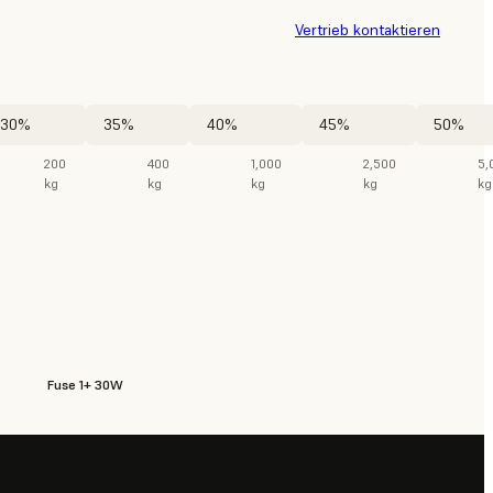
Vertrieb kontaktieren
30%
35%
40%
45%
50%
200
400
1,000
2,500
5,
kg
kg
kg
kg
kg
Fuse 1+ 30W