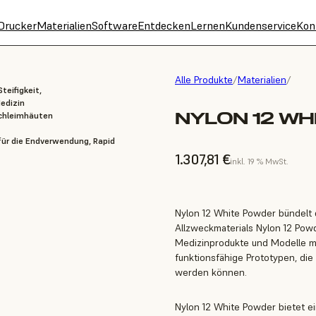
Drucker
Materialien
Software
Entdecken
Lernen
Kundenservice
Kon
Alle Produkte
/
Materialien
/
teifigkeit,
edizin
NYLON 12 WH
Schleimhäuten
 für die Endverwendung, Rapid
1.307,81 €
inkl. 19 % MwSt.
Nylon 12 White Powder bündelt 
Allzweckmaterials Nylon 12 Powde
Medizinprodukte und Modelle mi
funktionsfähige Prototypen, di
werden können.
Nylon 12 White Powder bietet ei