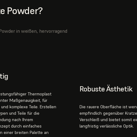
te Powder?
 Powder in weißen, hervorragend
tig
Robuste Ästhetik
istungsfähiger Thermoplast
enter Maßgenauigkeit, für
e und komplexe Teile. Erstellen
Die rauere Oberfläche ist wen
ypen und Teile für die
empfindlich gegenüber Kratz
dung nach Ihrem
Verschleiß und bietet somit e
zept durch einfaches
langfristig verlässliche Optik.
in einer breiten Palette an