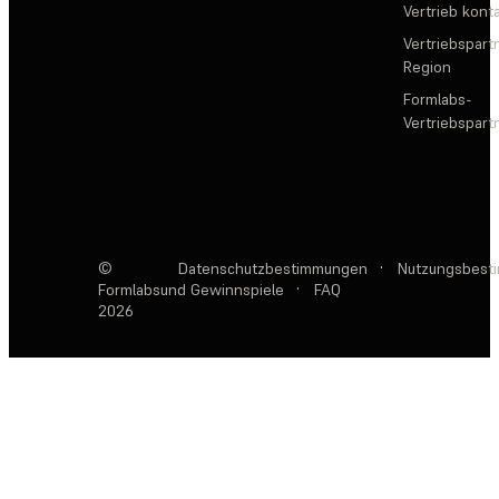
Vertrieb kont
Vertriebspartn
Region
Formlabs-
Vertriebspar
©
Datenschutzbestimmungen
·
Nutzungsbest
Formlabs
und Gewinnspiele
·
FAQ
2026