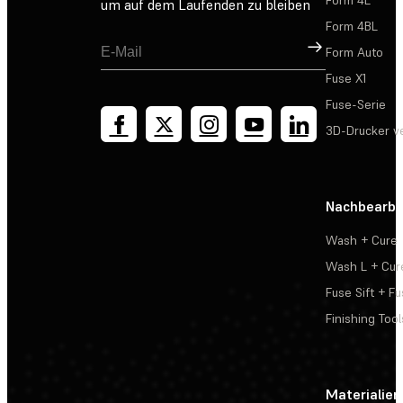
Form 4L
um auf dem Laufenden zu bleiben
Form 4BL
Registrieren
Form Auto
Fuse X1
Fuse-Serie
3D-Drucker v
Nachbearbe
Wash + Cure
Wash L + Cur
Fuse Sift + Fu
Finishing Tool
Materialien