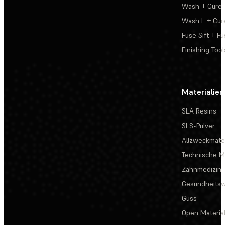
Wash + Cure
Wash L + Cur
Fuse Sift + Fu
Finishing Tool
Materialien
SLA Resins
SLS-Pulver
Allzweckmater
Technische Ma
Zahnmedizin
Gesundheits
Guss
Open Materia