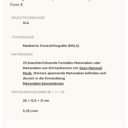
Form 4.
DRUCKTECHNOLOGIE
SLA
TECHNOLOGIE
Maskierte Stereolithografie (MSLA)
MATERIALIEN
23 branchenführende Formlabs-Materialien oder
Materialien von Drittanbietern mit
Open Material
Mode
.
Weitere spannende Materialien befinden sich
derzeit in der Entwicklung.
Materialien kennenlernen
FERTIGUNGSVOLUMEN (B × T × H)
20 × 12,5 × 21 cm
5,25 Liter