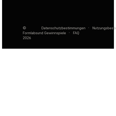
©
Datenschutzbestimmungen
·
Nutzungsbest
Formlabs
und Gewinnspiele
·
FAQ
2026