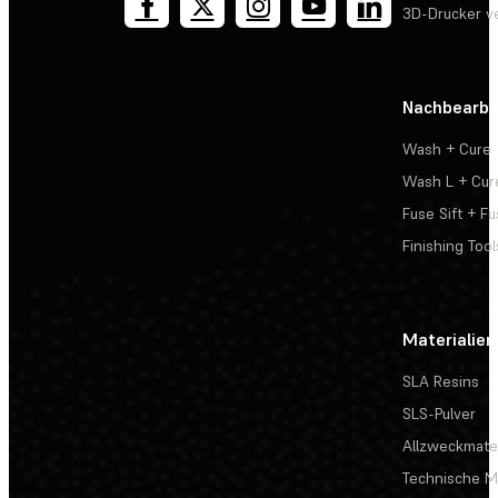
3D-Drucker v
Nachbearbe
Wash + Cure
Wash L + Cur
Fuse Sift + Fu
Finishing Tool
Materialien
SLA Resins
SLS-Pulver
Allzweckmater
Technische Ma