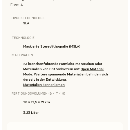
Form 4.
DRUCKTECHNOLOGIE
SLA
TECHNOLOGIE
Maskierte Stereolithografie (MSLA)
MATERIALIEN
23 branchenführende Formlabs-Materialien oder
Materialien von Drittanbietern mit
Open Material
Mode
.
Weitere spannende Materialien befinden sich
derzeit in der Entwicklung.
Materialien kennenlernen
FERTIGUNGSVOLUMEN (B × T × H)
20 × 12,5 × 21 cm
5,25 Liter