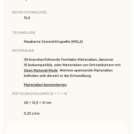
DRUCKTECHNOLOGIE
SLA
TECHNOLOGIE
Maskierte Stereolithografie (MSLA)
MATERIALIEN
38 branchenführende Formlabs-Materialien, darunter
15 biokompatible, oder Materialien von Drittanbietern mit
Open Material Mode
. Weitere spannende Materialien
befinden sich derzeit in der Entwicklung.
Materialien kennenlernen
FERTIGUNGSVOLUMEN (B × T × H)
20 × 12,5 × 21 cm
5,25 Liter