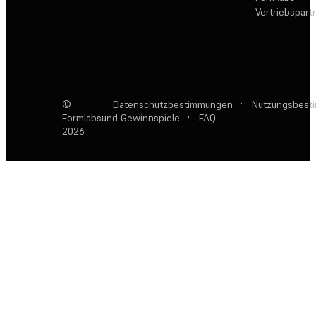
Vertriebspar
©
Datenschutzbestimmungen
·
Nutzungsbest
Formlabs
und Gewinnspiele
·
FAQ
2026