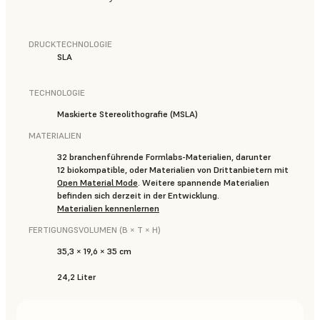
DRUCKTECHNOLOGIE
SLA
TECHNOLOGIE
Maskierte Stereolithografie (MSLA)
MATERIALIEN
32 branchenführende Formlabs-Materialien, darunter
12 biokompatible, oder Materialien von Drittanbietern mit
Open Material Mode
. Weitere spannende Materialien
befinden sich derzeit in der Entwicklung.
Materialien kennenlernen
FERTIGUNGSVOLUMEN (B × T × H)
35,3 × 19,6 × 35 cm
24,2 Liter