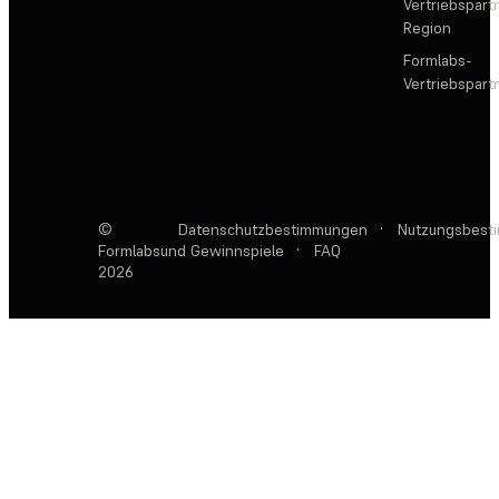
Vertriebspartn
Region
Formlabs-
Vertriebspar
©
Datenschutzbestimmungen
·
Nutzungsbest
Formlabs
und Gewinnspiele
·
FAQ
2026