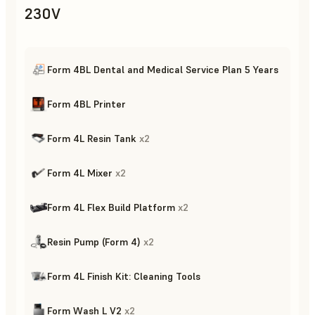
230V
Form 4BL Dental and Medical Service Plan 5 Years
Form 4BL Printer
Form 4L Resin Tank
x
2
Form 4L Mixer
x
2
Form 4L Flex Build Platform
x
2
Resin Pump (Form 4)
x
2
Form 4L Finish Kit: Cleaning Tools
Form Wash L V2
x
2