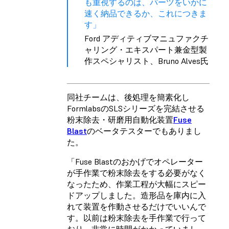
も重視するのは、パーツをいかに
速く納品できるか、これにつきま
す」
Ford アディティブマニュファクチ
ャリング・エキスパート兼金型製
作スペシャリスト、Bruno Alves氏
同社チームは、後処理を簡素化し
FormlabsのSLSシリーズを完結させる
粉末除去・研磨用自動化装置
Fuse
Blast
のベータテスターでもありまし
た。
「Fuse Blastのおかげでオペレーター
が手作業で粉末除去をする必要がなく
なったため、作業工程が大幅にスピー
ドアップしました。造形品を庫内に入
れて装置を作動させるだけでいいんで
す。以前は粉末除去を手作業で行って
おり、非常に時間がかかっていまし