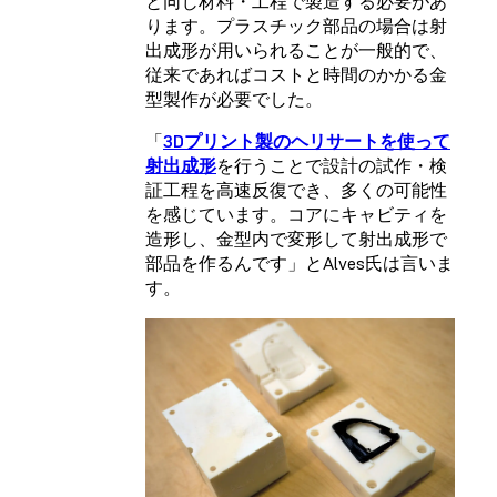
と同じ材料・工程で製造する必要があ
ります。プラスチック部品の場合は射
出成形が用いられることが一般的で、
従来であればコストと時間のかかる金
型製作が必要でした。
「
3Dプリント製のヘリサートを使って
射出成形
を行うことで設計の試作・検
証工程を高速反復でき、多くの可能性
を感じています。コアにキャビティを
造形し、金型内で変形して射出成形で
部品を作るんです」とAlves氏は言いま
す。