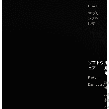
Fuse 1+
3Dプリ
ンタを
比較
ソフトウ
用
ェア
別
用
PreForm
試
Dashboard
途
樹
製
小