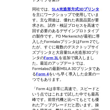
同社では、
SLA光造形方式3Dプリンタ
を主にワークショップで使用していま
す。主な用途は、優れた表面品質が要
求され、試作・検証プロセスを高速で
回す必要のあるデザインプロトタイプ
の製作です。PD Merkenichが最初に導
入したFormlabsプリンタはForm 2でし
たが、すぐに複数のデスクトップサイ
ズプリンタと大容量SLA光造形3Dプリ
ンタの
Form 3L
を追加で購入しまし
た。最近のアップデートでは、
Formlabsの最新MSLA 3Dプリンタであ
る
Form 4
をいち早く導入した企業の一
つでもあります。
「Form 4は非常に高速で、スピードと
いう点ではこれまで試した中でも最高
峰です。前世代機と比べてもとても優
れたアップグレードだと思います。操