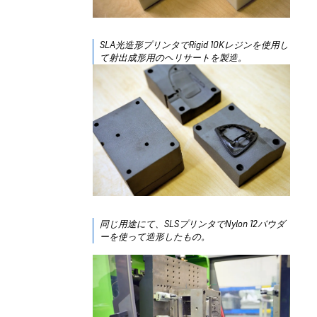
SLA光造形プリンタでRigid 10Kレジンを使用し
て射出成形用のヘリサートを製造。
同じ用途にて、SLSプリンタでNylon 12パウダ
ーを使って造形したもの。