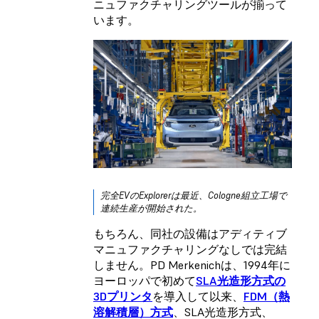
ニュファクチャリングツールが揃って
います。
完全EVのExplorerは最近、Cologne組立工場で
連続生産が開始された。
もちろん、同社の設備はアディティブ
マニュファクチャリングなしでは完結
しません。PD Merkenichは、1994年に
ヨーロッパで初めて
SLA光造形方式の
3Dプリンタ
を導入して以来、
FDM（熱
溶解積層）方式
、SLA光造形方式、