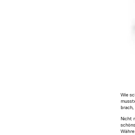
Wie sc
musste
brach,
Nicht 
schöns
Währen