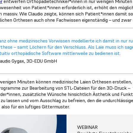
r
entwerfen Orthopädietechniker*innen in nur wenigen Minuten 
wesenheit von Patient*innen erforderlich ist, erhöht den mögli
n massiv. Wie Claudio zeigte, können sich Patient*innen damit so
lichen Orthesen auch ohne Fachwissen eigenständig – und zwar 
anz ohne medizinisches Vorwissen modellierte ich damit in nur r
rthese – samt Löchern für den Verschluss. Als Laie muss ich sage
tuitiv orthopädische Software mittlerweile zu bedienen ist.
laudio Gygax, 3D-EDU GmbH
 wenigen Minuten können medizinische Laien Orthesen erstellen,
Programme zur Bearbeitung von STL-Dateien für den 3D-Druck –
er*innen, zusätzliche Wünsche hinsichtlich Ästhetik und Funkt
zu lassen und vom Ausschlag zu befreien, den die undurchlässige
 also für ein luftiges Gittermuster.
WEBINAR