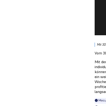
Mit 3D
Vom 3
Mit de
indivi
können
ein we
Wochen
profiti
langsa