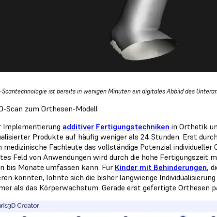
-Scantechnologie ist bereits in wenigen Minuten ein digitales Abbild des Unterar
D-Scan zum Orthesen-Modell
r Implementierung
additiver Fertigungstechniken
in Orthetik un
dualisierter Produkte auf häufig weniger als 24 Stunden. Erst dur
 medizinische Fachleute das vollständige Potenzial individueller
ites Feld von Anwendungen wird durch die hohe Fertigungszeit mi
 bis Monate umfassen kann. Für
Kinder mit Behinderungen
, 
eren könnten, lohnte sich die bisher langwierige Individualisierun
mer als das Körperwachstum: Gerade erst gefertigte Orthesen p