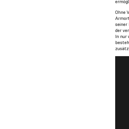
ermögl
Ohne V
Armort
seiner
der ve
In nur
besteh
zusätzl