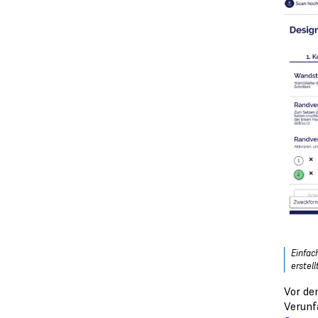
Einfac
erstell
Vor de
Verunf