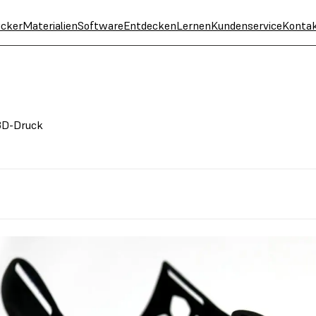
cker
Materialien
Software
Entdecken
Lernen
Kundenservice
Konta
 3D-Druck