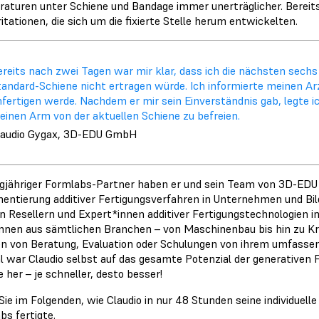
aturen unter Schiene und Bandage immer unerträglicher. Bereits
itationen, die sich um die fixierte Stelle herum entwickelten.
ereits nach zwei Tagen war mir klar, dass ich die nächsten sec
tandard-Schiene nicht ertragen würde. Ich informierte meinen Arz
nfertigen werde. Nachdem er mir sein Einverständnis gab, legte i
einen Arm von der aktuellen Schiene zu befreien.
laudio Gygax, 3D-EDU GmbH
ngjähriger Formlabs-Partner haben er und sein Team von 3D-EDU 
entierung additiver Fertigungsverfahren in Unternehmen und Bild
n Resellern und Expert*innen additiver Fertigungstechnologien in 
nnen aus sämtlichen Branchen – von Maschinenbau bis hin zu K
 von Beratung, Evaluation oder Schulungen von ihrem umfasse
l war Claudio selbst auf das gesamte Potenzial der generativen F
 her – je schneller, desto besser!
Sie im Folgenden, wie Claudio in nur 48 Stunden seine individuell
bs fertigte.