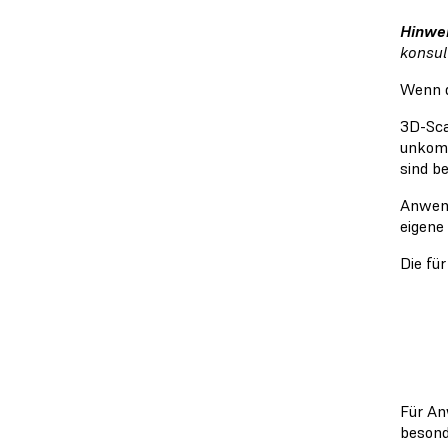
Hinwei
konsul
Wenn d
3D-Sca
unkomp
sind be
Anwend
eigene
Die fü
Für An
besond