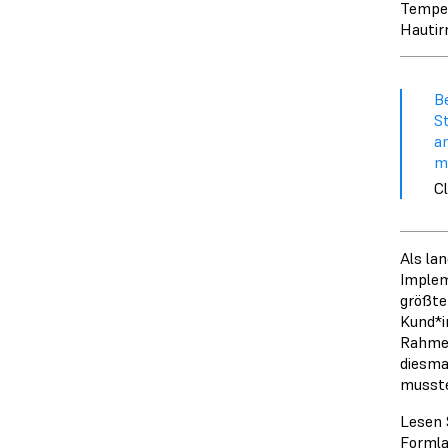
Temper
Hautirr
B
S
a
m
C
Als la
Implem
größte
Kund*i
Rahmen
diesma
musste
Lesen 
Formla