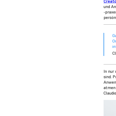
Creato
und An
-praxe
persön
G
O
in
C
In nur
sind. 
Anwend
atmen 
Claudio