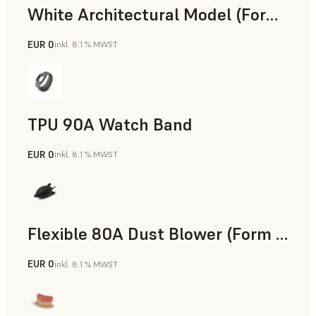
White Architectural Model (Form 4)
EUR 0
inkl. 8.1 % MWST
Standard
TPU 90A Watch Band
EUR 0
inkl. 8.1 % MWST
SLS-Pulver
Flexible 80A Dust Blower (Form 4)
EUR 0
inkl. 8.1 % MWST