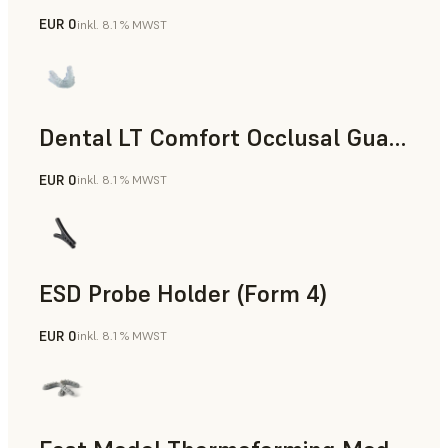
EUR 0
inkl. 8.1 % MWST
Zahnmedizin
Dental LT Comfort Occlusal Guard (Form 4)
EUR 0
inkl. 8.1 % MWST
Zahnmedizin
ESD Probe Holder (Form 4)
EUR 0
inkl. 8.1 % MWST
Technik