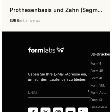
Prothesenbasis und Zahn (Segment)
EUR 0
inkl. 8.1 % MWST
Zahnmedizin
3D-Drucker
Form 4
Form 4B
Geben Sie Ihre E-Mail-Adresse ein,
Form 4L
um auf dem Laufenden zu bleiben
Form 3BL
Registrieren
Form Auto
Fuse X1
Fuse-Serie