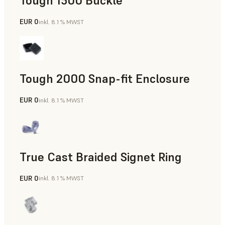
Tough 1500 Buckle
EUR 0
inkl. 8.1 % MWST
Technik
Tough 2000 Snap-fit Enclosure
EUR 0
inkl. 8.1 % MWST
Technik
True Cast Braided Signet Ring
EUR 0
inkl. 8.1 % MWST
Schmuck