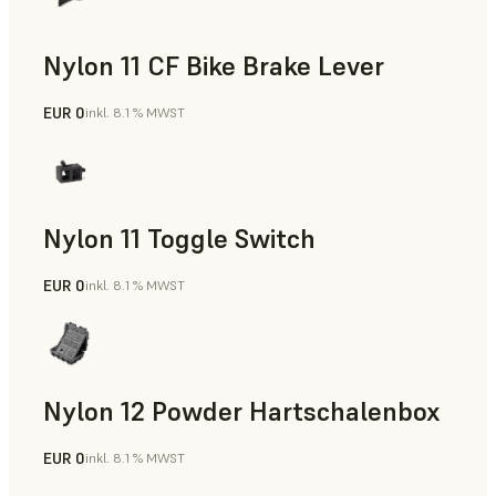
Nylon 11 CF Bike Brake Lever
EUR 0
inkl. 8.1 % MWST
SLS-Pulver
Nylon 11 Toggle Switch
EUR 0
inkl. 8.1 % MWST
SLS-Pulver
Nylon 12 Powder Hartschalenbox
EUR 0
inkl. 8.1 % MWST
SLS-Pulver