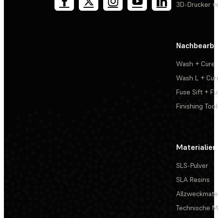
3D-Drucker v
Nachbearbe
Wash + Cure
Wash L + Cur
Fuse Sift + Fu
Finishing Tool
Materialien
SLS-Pulver
SLA Resins
Allzweckmater
Technische Ma