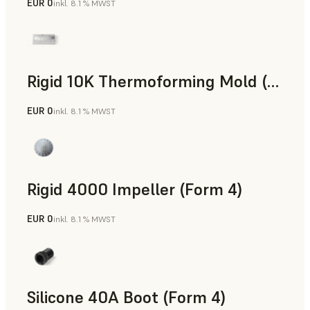
EUR 0
inkl. 8.1 % MWST
SLS-Pulver
Rigid 10K Thermoforming Mold (Form 4)
EUR 0
inkl. 8.1 % MWST
Technik
Rigid 4000 Impeller (Form 4)
EUR 0
inkl. 8.1 % MWST
Technik
Silicone 40A Boot (Form 4)