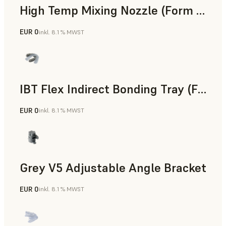
High Temp Mixing Nozzle (Form 4)
EUR 0
inkl. 8.1 % MWST
Technik
IBT Flex Indirect Bonding Tray (Form 4)
EUR 0
inkl. 8.1 % MWST
Zahnmedizin
Grey V5 Adjustable Angle Bracket
EUR 0
inkl. 8.1 % MWST
Standard