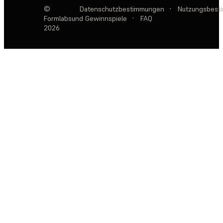
©
Datenschutzbestimmungen
·
Nutzungsbest
Formlabs
und Gewinnspiele
·
FAQ
2026