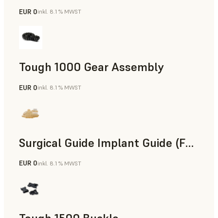
EUR 0
inkl. 8.1 % MWST
Technik
Tough 1000 Gear Assembly
EUR 0
inkl. 8.1 % MWST
Technik
Surgical Guide Implant Guide (Form 4)
EUR 0
inkl. 8.1 % MWST
Zahnmedizin