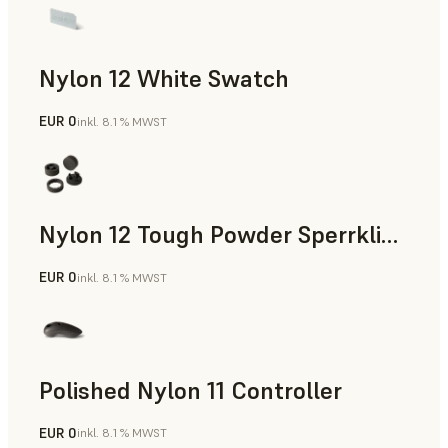
Nylon 12 White Swatch
EUR 0
inkl. 8.1 % MWST
SLS-Pulver
Nylon 12 Tough Powder Sperrklinke
EUR 0
inkl. 8.1 % MWST
SLS-Pulver
Polished Nylon 11 Controller
EUR 0
inkl. 8.1 % MWST
SLS-Pulver