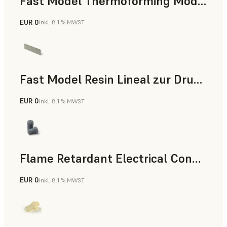
Fast Model Thermoforming Model
EUR 0
inkl. 8.1 % MWST
Zahnmedizin
Fast Model Resin Lineal zur Druckzeitmessung
EUR 0
inkl. 8.1 % MWST
Standard
Flame Retardant Electrical Connector (Form 4)
EUR 0
inkl. 8.1 % MWST
Technik