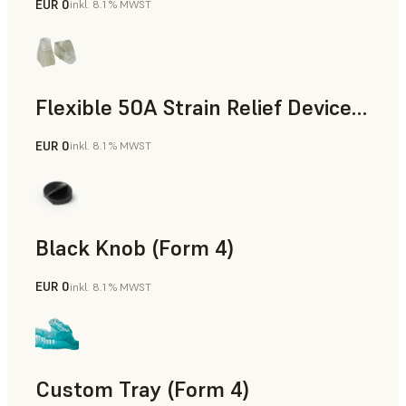
EUR 0
inkl. 8.1 % MWST
Standard
Flexible 50A Strain Relief Device (Form 4)
EUR 0
inkl. 8.1 % MWST
Technik
Black Knob (Form 4)
EUR 0
inkl. 8.1 % MWST
Standard
Custom Tray (Form 4)