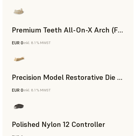
Premium Teeth All-On-X Arch (Form 4)
EUR 0
inkl. 8.1 % MWST
Zahnmedizin
Precision Model Restorative Die Model
EUR 0
inkl. 8.1 % MWST
Zahnmedizin
Polished Nylon 12 Controller