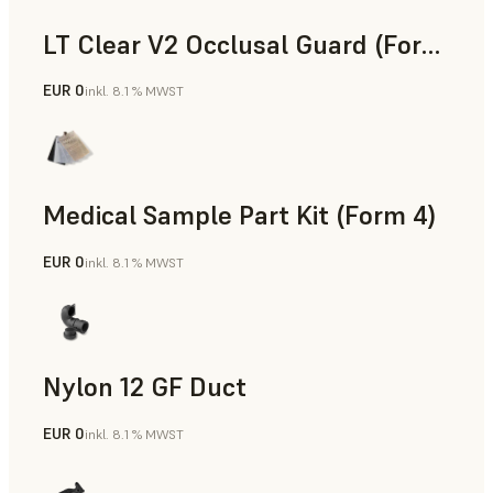
LT Clear V2 Occlusal Guard (Form 4)
EUR 0
inkl. 8.1 % MWST
Zahnmedizin
Medical Sample Part Kit (Form 4)
EUR 0
inkl. 8.1 % MWST
Medizin
Nylon 12 GF Duct
EUR 0
inkl. 8.1 % MWST
SLS-Pulver