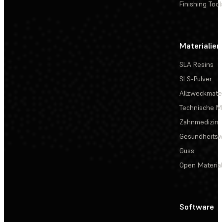
Finishing Tool
Materialien
SLA Resins
SLS-Pulver
Allzweckmater
Technische Ma
Zahnmedizin
Gesundheits
Guss
Open Materia
Software