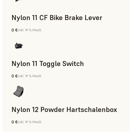
Nylon 11 CF Bike Brake Lever
0 €
inkl. 19 % MwSt.
SLS-Pulver
Nylon 11 Toggle Switch
0 €
inkl. 19 % MwSt.
SLS-Pulver
Nylon 12 Powder Hartschalenbox
0 €
inkl. 19 % MwSt.
SLS-Pulver