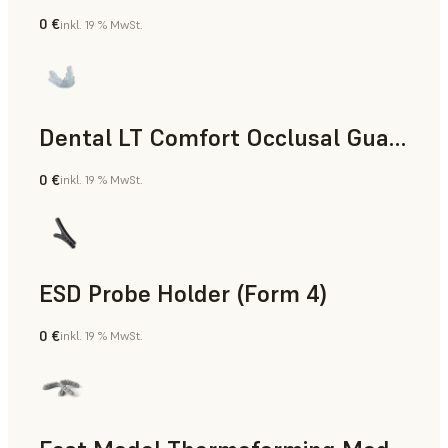
0 €
inkl. 19 % MwSt.
Zahnmedizin
Dental LT Comfort Occlusal Guard (Form 4)
0 €
inkl. 19 % MwSt.
Zahnmedizin
ESD Probe Holder (Form 4)
0 €
inkl. 19 % MwSt.
Technik