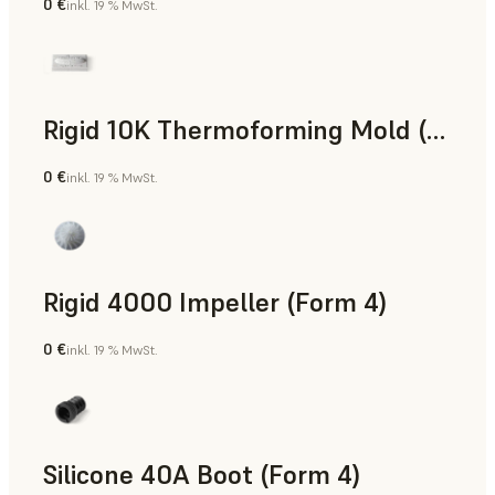
0 €
inkl. 19 % MwSt.
SLS-Pulver
Rigid 10K Thermoforming Mold (Form 4)
0 €
inkl. 19 % MwSt.
Technik
Rigid 4000 Impeller (Form 4)
0 €
inkl. 19 % MwSt.
Technik
Silicone 40A Boot (Form 4)