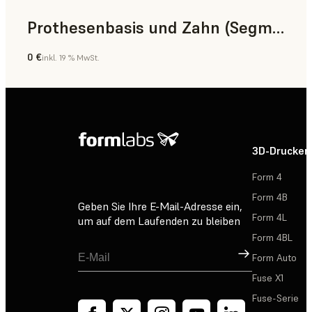
Prothesenbasis und Zahn (Segment)
0 €
inkl. 19 % MwSt.
Zahnmedizin
3D-Drucker
Form 4
Form 4B
Geben Sie Ihre E-Mail-Adresse ein,
Form 4L
um auf dem Laufenden zu bleiben
Form 4BL
Registrieren
Form Auto
Fuse X1
Fuse-Serie