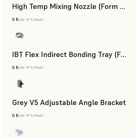
High Temp Mixing Nozzle (Form 4)
0 €
inkl. 19 % MwSt.
Technik
IBT Flex Indirect Bonding Tray (Form 4)
0 €
inkl. 19 % MwSt.
Zahnmedizin
Grey V5 Adjustable Angle Bracket
0 €
inkl. 19 % MwSt.
Standard