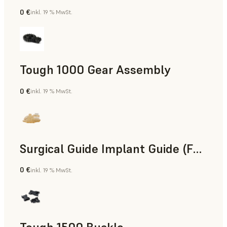
0 €
inkl. 19 % MwSt.
Technik
Tough 1000 Gear Assembly
0 €
inkl. 19 % MwSt.
Technik
Surgical Guide Implant Guide (Form 4)
0 €
inkl. 19 % MwSt.
Zahnmedizin