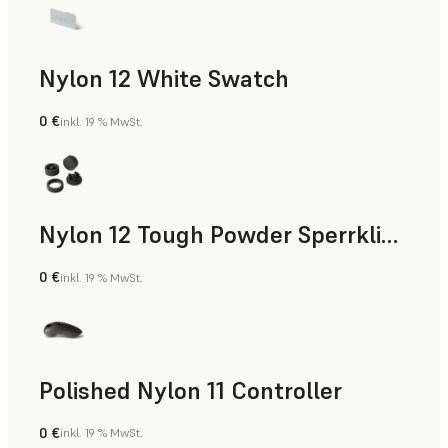
Nylon 12 White Swatch
0 €
inkl. 19 % MwSt.
SLS-Pulver
Nylon 12 Tough Powder Sperrklinke
0 €
inkl. 19 % MwSt.
SLS-Pulver
Polished Nylon 11 Controller
0 €
inkl. 19 % MwSt.
SLS-Pulver