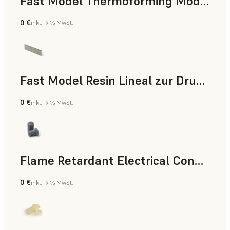
Fast Model Thermoforming Model
0 €
inkl. 19 % MwSt.
Zahnmedizin
Fast Model Resin Lineal zur Druckzeitmessung
0 €
inkl. 19 % MwSt.
Standard
Flame Retardant Electrical Connector (Form 4)
0 €
inkl. 19 % MwSt.
Technik