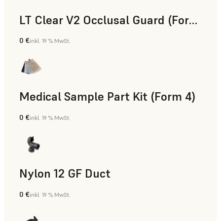
LT Clear V2 Occlusal Guard (Form 4)
0 €
inkl. 19 % MwSt.
Zahnmedizin
Medical Sample Part Kit (Form 4)
0 €
inkl. 19 % MwSt.
Medizin
Nylon 12 GF Duct
0 €
inkl. 19 % MwSt.
SLS-Pulver