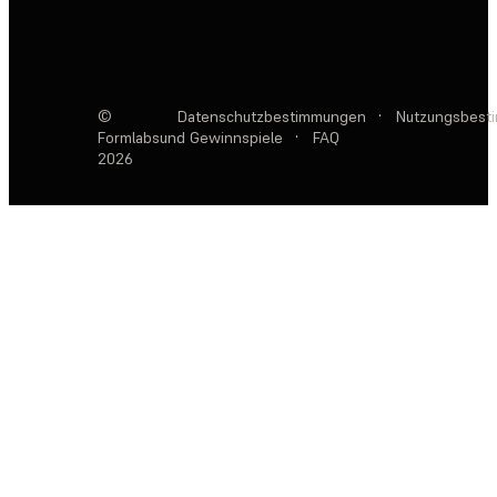
©
Datenschutzbestimmungen
·
Nutzungsbest
Formlabs
und Gewinnspiele
·
FAQ
2026