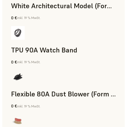
White Architectural Model (Form 4)
0 €
inkl. 19 % MwSt.
Standard
TPU 90A Watch Band
0 €
inkl. 19 % MwSt.
SLS-Pulver
Flexible 80A Dust Blower (Form 4)
0 €
inkl. 19 % MwSt.