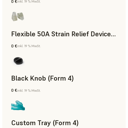
0 €
inkl. 19 % MwSt.
Standard
Flexible 50A Strain Relief Device (Form 4)
0 €
inkl. 19 % MwSt.
Technik
Black Knob (Form 4)
0 €
inkl. 19 % MwSt.
Standard
Custom Tray (Form 4)