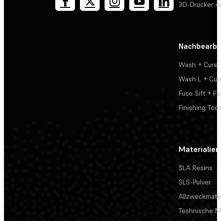
3D-Drucker v
Nachbearbe
Wash + Cure
Wash L + Cur
Fuse Sift + Fu
Finishing Tool
Materialien
SLA Resins
SLS-Pulver
Allzweckmater
Technische Ma