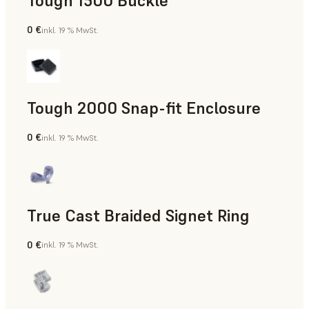
Tough 1500 Buckle
0 €
inkl. 19 % MwSt.
Technik
Tough 2000 Snap-fit Enclosure
0 €
inkl. 19 % MwSt.
Technik
True Cast Braided Signet Ring
0 €
inkl. 19 % MwSt.
Schmuck