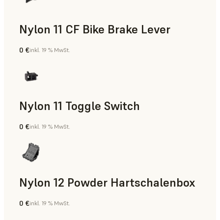
Nylon 11 CF Bike Brake Lever
0 €
inkl. 19 % MwSt.
SLS-Pulver
Nylon 11 Toggle Switch
0 €
inkl. 19 % MwSt.
SLS-Pulver
Nylon 12 Powder Hartschalenbox
0 €
inkl. 19 % MwSt.
SLS-Pulver