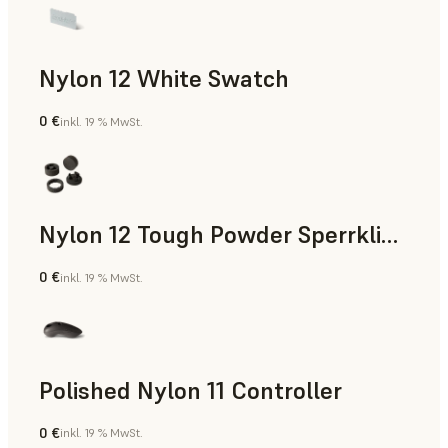
Nylon 12 White Swatch
0 €
inkl. 19 % MwSt.
SLS-Pulver
Nylon 12 Tough Powder Sperrklinke
0 €
inkl. 19 % MwSt.
SLS-Pulver
Polished Nylon 11 Controller
0 €
inkl. 19 % MwSt.
SLS-Pulver