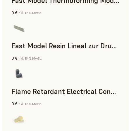
Fast Model Thermoforming Model
0 €
inkl. 19 % MwSt.
Zahnmedizin
Fast Model Resin Lineal zur Druckzeitmessung
0 €
inkl. 19 % MwSt.
Standard
Flame Retardant Electrical Connector (Form 4)
0 €
inkl. 19 % MwSt.
Technik