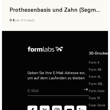
Prothesenbasis und Zahn (Segment)
0 €
inkl. 19 % MwSt.
Zahnmedizin
3D-Drucker
Form 4
Form 4B
Geben Sie Ihre E-Mail-Adresse ein,
Form 4L
um auf dem Laufenden zu bleiben
Form 4BL
Registrieren
Form Auto
Fuse X1
Fuse-Serie