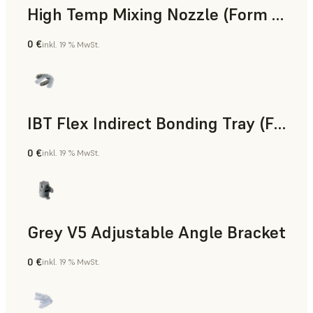
High Temp Mixing Nozzle (Form 4)
0 €
inkl. 19 % MwSt.
Technik
IBT Flex Indirect Bonding Tray (Form 4)
0 €
inkl. 19 % MwSt.
Zahnmedizin
Grey V5 Adjustable Angle Bracket
0 €
inkl. 19 % MwSt.
Standard