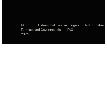
©
Datenschutzbestimmungen
·
Nutzungsbest
Formlabs
und Gewinnspiele
·
FAQ
2026