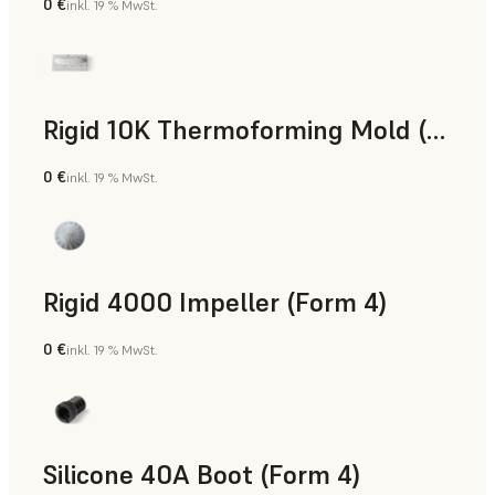
0 €
inkl. 19 % MwSt.
SLS-Pulver
Rigid 10K Thermoforming Mold (Form 4)
0 €
inkl. 19 % MwSt.
Technik
Rigid 4000 Impeller (Form 4)
0 €
inkl. 19 % MwSt.
Technik
Silicone 40A Boot (Form 4)