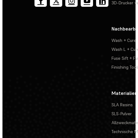
3D-Drucker v
Nachbearbe
Wash + Cure
Wash L + Cur
Fuse Sift + Fu
Finishing Tool
Materialien
SLA Resins
SLS-Pulver
Allzweckmater
Technische Ma