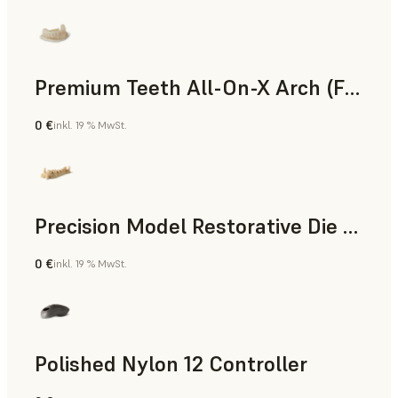
Premium Teeth All-On-X Arch (Form 4)
0 €
inkl. 19 % MwSt.
Zahnmedizin
Precision Model Restorative Die Model
0 €
inkl. 19 % MwSt.
Zahnmedizin
Polished Nylon 12 Controller