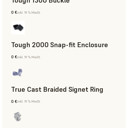
Tough 1500 Buckle
0 €
inkl. 19 % MwSt.
Technik
Tough 2000 Snap-fit Enclosure
0 €
inkl. 19 % MwSt.
Technik
True Cast Braided Signet Ring
0 €
inkl. 19 % MwSt.
Schmuck