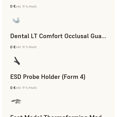
0 €
inkl. 19 % MwSt.
Zahnmedizin
Dental LT Comfort Occlusal Guard (Form 4)
0 €
inkl. 19 % MwSt.
Zahnmedizin
ESD Probe Holder (Form 4)
0 €
inkl. 19 % MwSt.
Technik