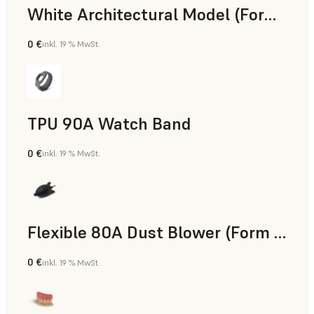
White Architectural Model (Form 4)
0 €
inkl. 19 % MwSt.
Standard
TPU 90A Watch Band
0 €
inkl. 19 % MwSt.
SLS-Pulver
Flexible 80A Dust Blower (Form 4)
0 €
inkl. 19 % MwSt.