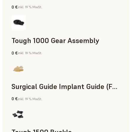
0 €
inkl. 19 % MwSt.
Technik
Tough 1000 Gear Assembly
0 €
inkl. 19 % MwSt.
Technik
Surgical Guide Implant Guide (Form 4)
0 €
inkl. 19 % MwSt.
Zahnmedizin