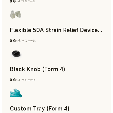
0 €
inkl. 19 % MwSt.
Standard
Flexible 50A Strain Relief Device (Form 4)
0 €
inkl. 19 % MwSt.
Technik
Black Knob (Form 4)
0 €
inkl. 19 % MwSt.
Standard
Custom Tray (Form 4)