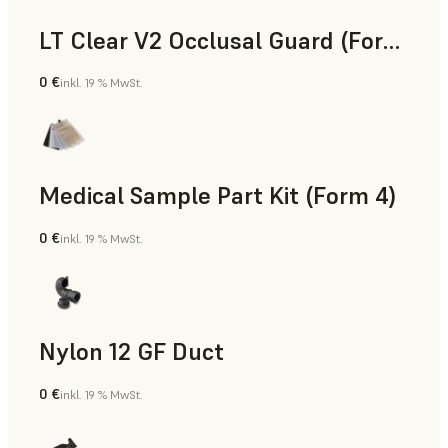
LT Clear V2 Occlusal Guard (Form 4)
0 €
inkl. 19 % MwSt.
Zahnmedizin
Medical Sample Part Kit (Form 4)
0 €
inkl. 19 % MwSt.
Medizin
Nylon 12 GF Duct
0 €
inkl. 19 % MwSt.
SLS-Pulver