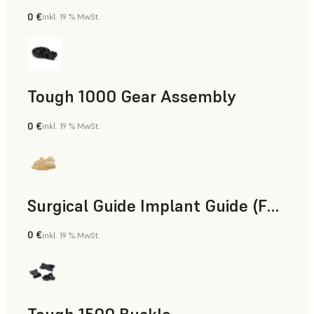
0 €
inkl. 19 % MwSt.
Technik
Tough 1000 Gear Assembly
0 €
inkl. 19 % MwSt.
Technik
Surgical Guide Implant Guide (Form 4)
0 €
inkl. 19 % MwSt.
Zahnmedizin