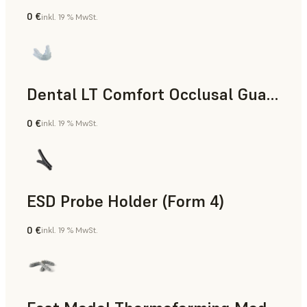
0 €
inkl. 19 % MwSt.
Zahnmedizin
Dental LT Comfort Occlusal Guard (Form 4)
0 €
inkl. 19 % MwSt.
Zahnmedizin
ESD Probe Holder (Form 4)
0 €
inkl. 19 % MwSt.
Technik