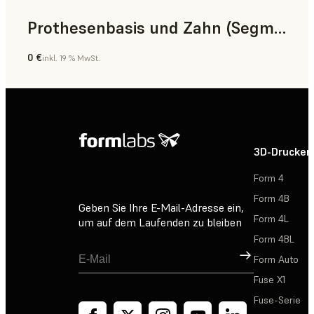
Prothesenbasis und Zahn (Segment)
0 €
inkl. 19 % MwSt.
Zahnmedizin
3D-Drucker
Form 4
Form 4B
Geben Sie Ihre E-Mail-Adresse ein,
Form 4L
um auf dem Laufenden zu bleiben
Form 4BL
Registrieren
Form Auto
Fuse X1
Fuse-Serie