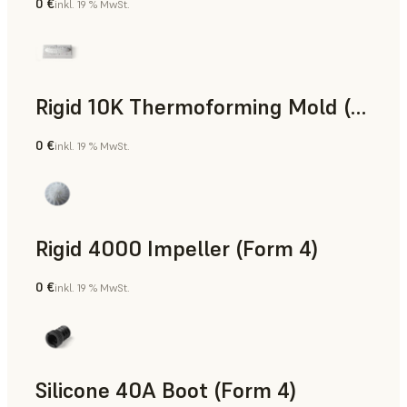
0 €
inkl. 19 % MwSt.
SLS-Pulver
Rigid 10K Thermoforming Mold (Form 4)
0 €
inkl. 19 % MwSt.
Technik
Rigid 4000 Impeller (Form 4)
0 €
inkl. 19 % MwSt.
Technik
Silicone 40A Boot (Form 4)