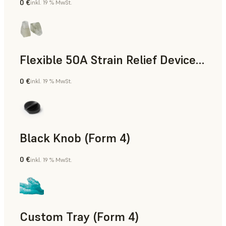
0 €
inkl. 19 % MwSt.
Standard
Flexible 50A Strain Relief Device (Form 4)
0 €
inkl. 19 % MwSt.
Technik
Black Knob (Form 4)
0 €
inkl. 19 % MwSt.
Standard
Custom Tray (Form 4)