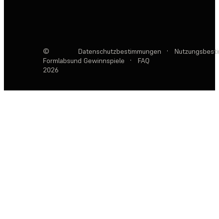
©
Datenschutzbestimmungen
·
Nutzungsbest
Formlabs
und Gewinnspiele
·
FAQ
2026