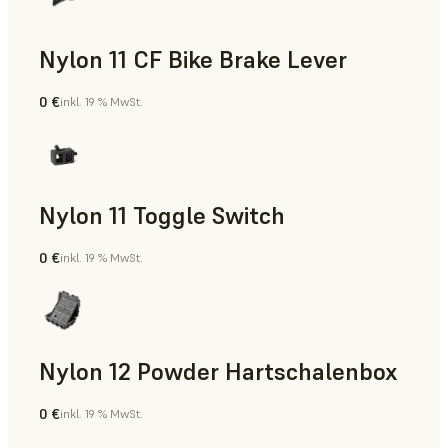
Nylon 11 CF Bike Brake Lever
0 €
inkl. 19 % MwSt.
SLS-Pulver
Nylon 11 Toggle Switch
0 €
inkl. 19 % MwSt.
SLS-Pulver
Nylon 12 Powder Hartschalenbox
0 €
inkl. 19 % MwSt.
SLS-Pulver