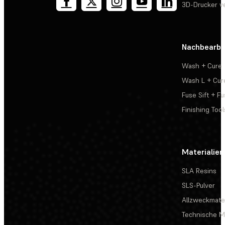
3D-Drucker v
Nachbearbe
Wash + Cure
Wash L + Cur
Fuse Sift + Fu
Finishing Tool
Materialien
SLA Resins
SLS-Pulver
Allzweckmater
Technische Ma