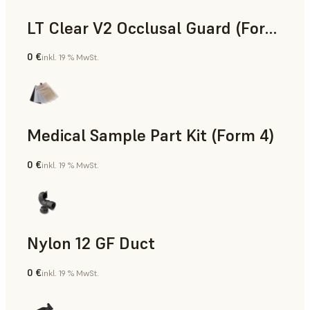
LT Clear V2 Occlusal Guard (Form 4)
0 €
inkl. 19 % MwSt.
Zahnmedizin
Medical Sample Part Kit (Form 4)
0 €
inkl. 19 % MwSt.
Medizin
Nylon 12 GF Duct
0 €
inkl. 19 % MwSt.
SLS-Pulver