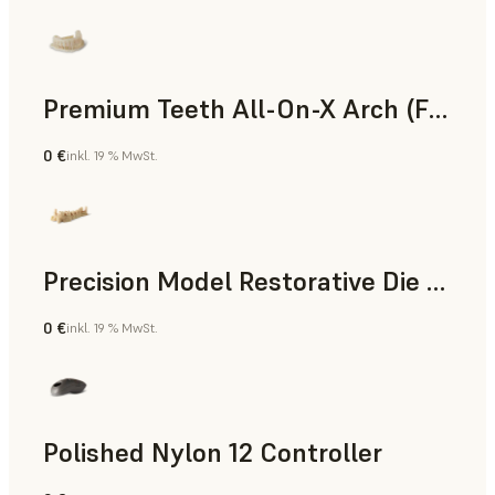
Premium Teeth All-On-X Arch (Form 4)
0 €
inkl. 19 % MwSt.
Zahnmedizin
Precision Model Restorative Die Model
0 €
inkl. 19 % MwSt.
Zahnmedizin
Polished Nylon 12 Controller