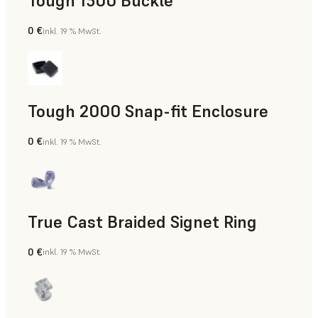
Tough 1500 Buckle
0 €
inkl. 19 % MwSt.
Technik
Tough 2000 Snap-fit Enclosure
0 €
inkl. 19 % MwSt.
Technik
True Cast Braided Signet Ring
0 €
inkl. 19 % MwSt.
Schmuck