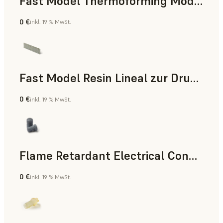
Fast Model Thermoforming Model
0 €
inkl. 19 % MwSt.
Zahnmedizin
Fast Model Resin Lineal zur Druckzeitmessung
0 €
inkl. 19 % MwSt.
Standard
Flame Retardant Electrical Connector (Form 4)
0 €
inkl. 19 % MwSt.
Technik