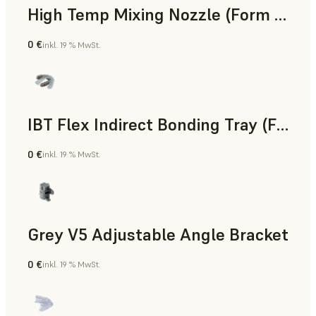
High Temp Mixing Nozzle (Form 4)
0 €
inkl. 19 % MwSt.
Technik
IBT Flex Indirect Bonding Tray (Form 4)
0 €
inkl. 19 % MwSt.
Zahnmedizin
Grey V5 Adjustable Angle Bracket
0 €
inkl. 19 % MwSt.
Standard