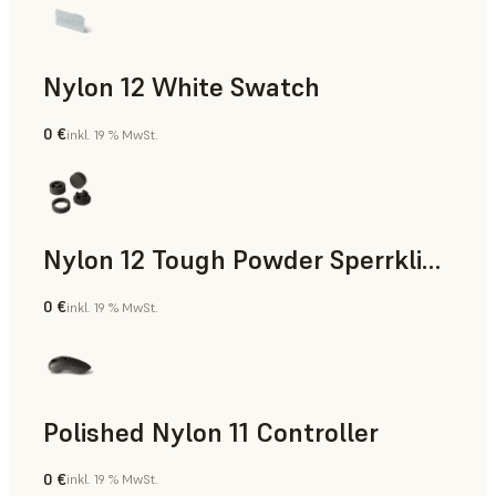
Nylon 12 White Swatch
0 €
inkl. 19 % MwSt.
SLS-Pulver
Nylon 12 Tough Powder Sperrklinke
0 €
inkl. 19 % MwSt.
SLS-Pulver
Polished Nylon 11 Controller
0 €
inkl. 19 % MwSt.
SLS-Pulver