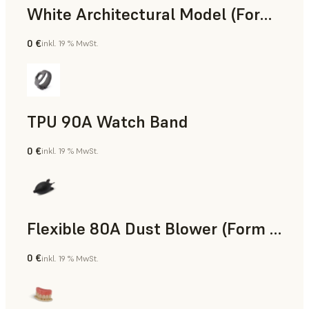
White Architectural Model (Form 4)
0 €
inkl. 19 % MwSt.
Standard
TPU 90A Watch Band
0 €
inkl. 19 % MwSt.
SLS-Pulver
Flexible 80A Dust Blower (Form 4)
0 €
inkl. 19 % MwSt.