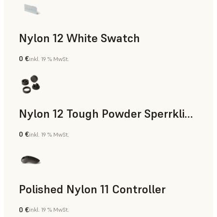
Nylon 12 White Swatch
0 €
inkl. 19 % MwSt.
SLS-Pulver
Nylon 12 Tough Powder Sperrklinke
0 €
inkl. 19 % MwSt.
SLS-Pulver
Polished Nylon 11 Controller
0 €
inkl. 19 % MwSt.
SLS-Pulver