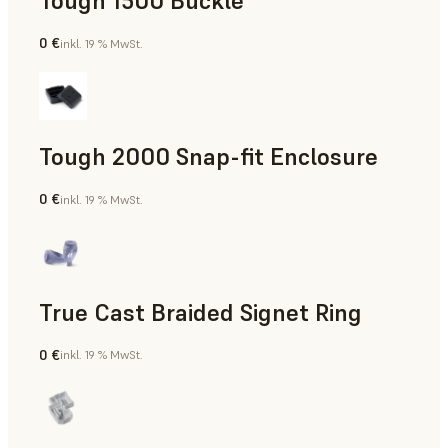
Tough 1500 Buckle
0 €
inkl. 19 % MwSt.
Technik
Tough 2000 Snap-fit Enclosure
0 €
inkl. 19 % MwSt.
Technik
True Cast Braided Signet Ring
0 €
inkl. 19 % MwSt.
Schmuck