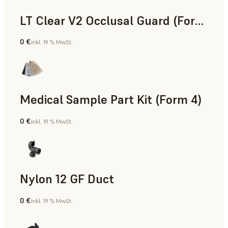
LT Clear V2 Occlusal Guard (Form 4)
0 €
inkl. 19 % MwSt.
Zahnmedizin
Medical Sample Part Kit (Form 4)
0 €
inkl. 19 % MwSt.
Medizin
Nylon 12 GF Duct
0 €
inkl. 19 % MwSt.
SLS-Pulver