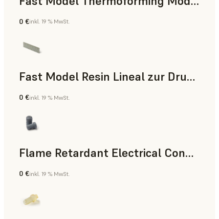
Fast Model Thermoforming Model
0 €
inkl. 19 % MwSt.
Zahnmedizin
Fast Model Resin Lineal zur Druckzeitmessung
0 €
inkl. 19 % MwSt.
Standard
Flame Retardant Electrical Connector (Form 4)
0 €
inkl. 19 % MwSt.
Technik