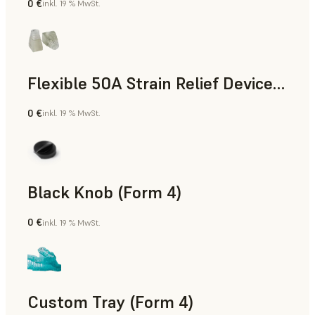
0 €
inkl. 19 % MwSt.
Standard
Flexible 50A Strain Relief Device (Form 4)
0 €
inkl. 19 % MwSt.
Technik
Black Knob (Form 4)
0 €
inkl. 19 % MwSt.
Standard
Custom Tray (Form 4)