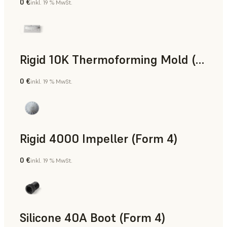
0 €
inkl. 19 % MwSt.
SLS-Pulver
Rigid 10K Thermoforming Mold (Form 4)
0 €
inkl. 19 % MwSt.
Technik
Rigid 4000 Impeller (Form 4)
0 €
inkl. 19 % MwSt.
Technik
Silicone 40A Boot (Form 4)