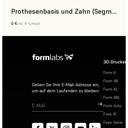
Prothesenbasis und Zahn (Segment)
0 €
inkl. 19 % MwSt.
Zahnmedizin
3D-Drucker
Form 4
Form 4B
Geben Sie Ihre E-Mail-Adresse ein,
Form 4L
um auf dem Laufenden zu bleiben
Form 4BL
Registrieren
Form Auto
Fuse X1
Fuse-Serie