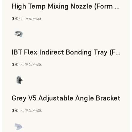
High Temp Mixing Nozzle (Form 4)
0 €
inkl. 19 % MwSt.
Technik
IBT Flex Indirect Bonding Tray (Form 4)
0 €
inkl. 19 % MwSt.
Zahnmedizin
Grey V5 Adjustable Angle Bracket
0 €
inkl. 19 % MwSt.
Standard