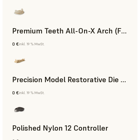
Premium Teeth All-On-X Arch (Form 4)
0 €
inkl. 19 % MwSt.
Zahnmedizin
Precision Model Restorative Die Model
0 €
inkl. 19 % MwSt.
Zahnmedizin
Polished Nylon 12 Controller