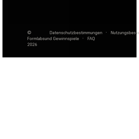
©
Datenschutzbestimmungen
·
Nutzungsbest
Formlabs
und Gewinnspiele
·
FAQ
2026