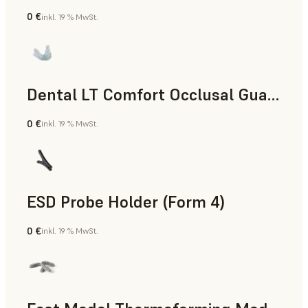
0 €
inkl. 19 % MwSt.
Zahnmedizin
Dental LT Comfort Occlusal Guard (Form 4)
0 €
inkl. 19 % MwSt.
Zahnmedizin
ESD Probe Holder (Form 4)
0 €
inkl. 19 % MwSt.
Technik