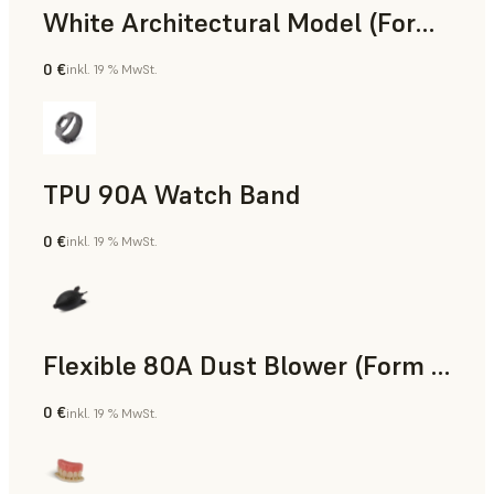
White Architectural Model (Form 4)
0 €
inkl. 19 % MwSt.
Standard
TPU 90A Watch Band
0 €
inkl. 19 % MwSt.
SLS-Pulver
Flexible 80A Dust Blower (Form 4)
0 €
inkl. 19 % MwSt.