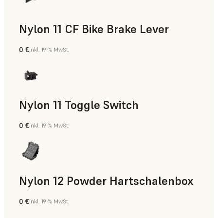
Nylon 11 CF Bike Brake Lever
0 €
inkl. 19 % MwSt.
SLS-Pulver
Nylon 11 Toggle Switch
0 €
inkl. 19 % MwSt.
SLS-Pulver
Nylon 12 Powder Hartschalenbox
0 €
inkl. 19 % MwSt.
SLS-Pulver