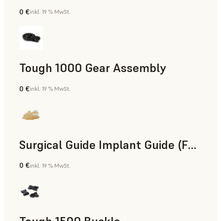
0 €
inkl. 19 % MwSt.
Technik
Tough 1000 Gear Assembly
0 €
inkl. 19 % MwSt.
Technik
Surgical Guide Implant Guide (Form 4)
0 €
inkl. 19 % MwSt.
Zahnmedizin