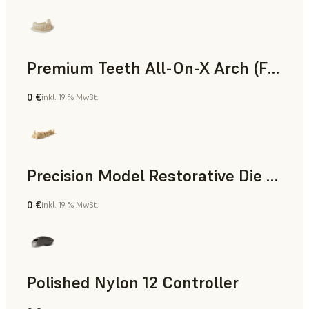
Premium Teeth All-On-X Arch (Form 4)
0 €
inkl. 19 % MwSt.
Zahnmedizin
Precision Model Restorative Die Model
0 €
inkl. 19 % MwSt.
Zahnmedizin
Polished Nylon 12 Controller