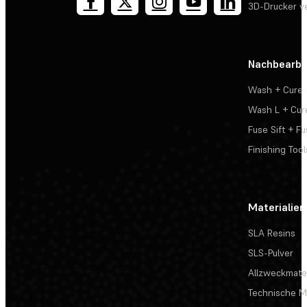
3D-Drucker v
Nachbearbe
Wash + Cure
Wash L + Cur
Fuse Sift + Fu
Finishing Tool
Materialien
SLA Resins
SLS-Pulver
Allzweckmater
Technische Ma