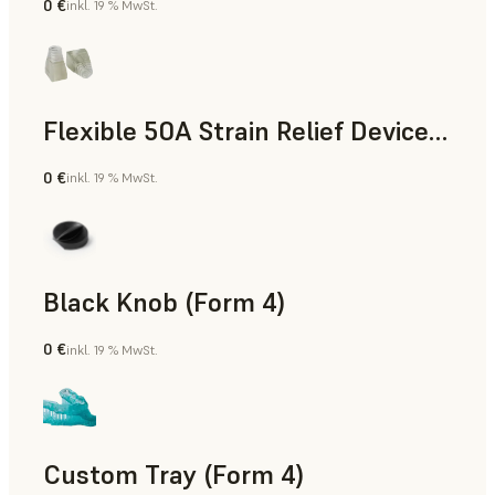
0 €
inkl. 19 % MwSt.
Standard
Flexible 50A Strain Relief Device (Form 4)
0 €
inkl. 19 % MwSt.
Technik
Black Knob (Form 4)
0 €
inkl. 19 % MwSt.
Standard
Custom Tray (Form 4)