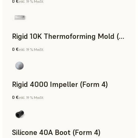
0 €
inkl. 19 % MwSt.
SLS-Pulver
Rigid 10K Thermoforming Mold (Form 4)
0 €
inkl. 19 % MwSt.
Technik
Rigid 4000 Impeller (Form 4)
0 €
inkl. 19 % MwSt.
Technik
Silicone 40A Boot (Form 4)