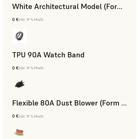
White Architectural Model (Form 4)
0 €
inkl. 19 % MwSt.
Standard
TPU 90A Watch Band
0 €
inkl. 19 % MwSt.
SLS-Pulver
Flexible 80A Dust Blower (Form 4)
0 €
inkl. 19 % MwSt.