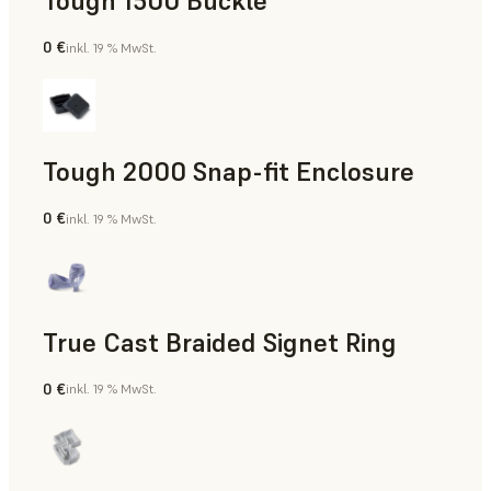
Tough 1500 Buckle
0 €
inkl. 19 % MwSt.
Technik
Tough 2000 Snap-fit Enclosure
0 €
inkl. 19 % MwSt.
Technik
True Cast Braided Signet Ring
0 €
inkl. 19 % MwSt.
Schmuck