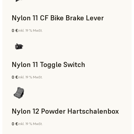
Nylon 11 CF Bike Brake Lever
0 €
inkl. 19 % MwSt.
SLS-Pulver
Nylon 11 Toggle Switch
0 €
inkl. 19 % MwSt.
SLS-Pulver
Nylon 12 Powder Hartschalenbox
0 €
inkl. 19 % MwSt.
SLS-Pulver