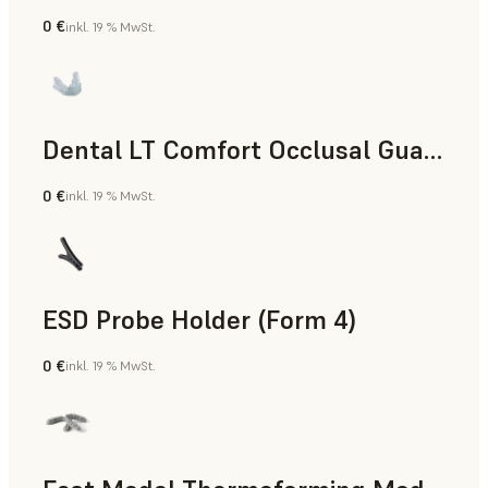
0 €
inkl. 19 % MwSt.
Zahnmedizin
Dental LT Comfort Occlusal Guard (Form 4)
0 €
inkl. 19 % MwSt.
Zahnmedizin
ESD Probe Holder (Form 4)
0 €
inkl. 19 % MwSt.
Technik