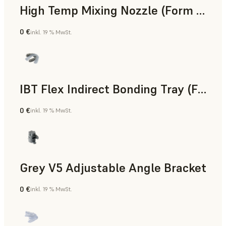
High Temp Mixing Nozzle (Form 4)
0 €
inkl. 19 % MwSt.
Technik
IBT Flex Indirect Bonding Tray (Form 4)
0 €
inkl. 19 % MwSt.
Zahnmedizin
Grey V5 Adjustable Angle Bracket
0 €
inkl. 19 % MwSt.
Standard