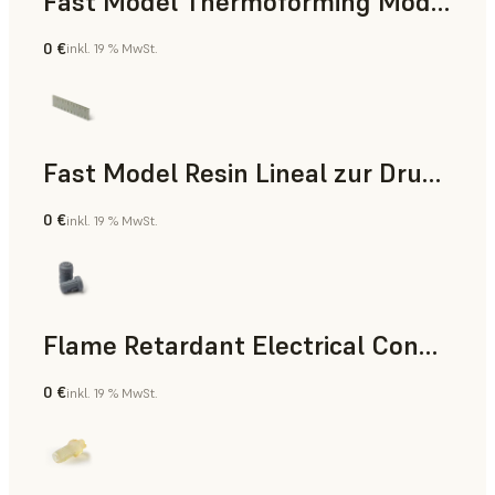
Fast Model Thermoforming Model
0 €
inkl. 19 % MwSt.
Zahnmedizin
Fast Model Resin Lineal zur Druckzeitmessung
0 €
inkl. 19 % MwSt.
Standard
Flame Retardant Electrical Connector (Form 4)
0 €
inkl. 19 % MwSt.
Technik