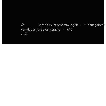
©
Datenschutzbestimmungen
·
Nutzungsbest
Formlabs
und Gewinnspiele
·
FAQ
2026