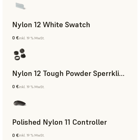
Nylon 12 White Swatch
0 €
inkl. 19 % MwSt.
SLS-Pulver
Nylon 12 Tough Powder Sperrklinke
0 €
inkl. 19 % MwSt.
SLS-Pulver
Polished Nylon 11 Controller
0 €
inkl. 19 % MwSt.
SLS-Pulver