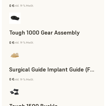
0 €
inkl. 19 % MwSt.
Technik
Tough 1000 Gear Assembly
0 €
inkl. 19 % MwSt.
Technik
Surgical Guide Implant Guide (Form 4)
0 €
inkl. 19 % MwSt.
Zahnmedizin