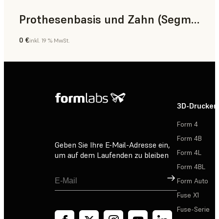
Prothesenbasis und Zahn (Segment)
0 €
inkl. 19 % MwSt.
Zahnmedizin
3D-Drucker
Form 4
Form 4B
Geben Sie Ihre E-Mail-Adresse ein,
Form 4L
um auf dem Laufenden zu bleiben
Form 4BL
Registrieren
Form Auto
Fuse X1
Fuse-Serie