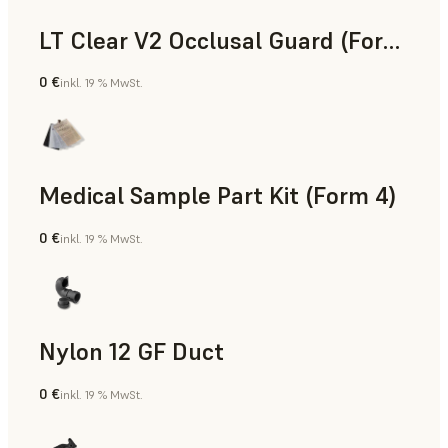
LT Clear V2 Occlusal Guard (Form 4)
0 €
inkl. 19 % MwSt.
Zahnmedizin
Medical Sample Part Kit (Form 4)
0 €
inkl. 19 % MwSt.
Medizin
Nylon 12 GF Duct
0 €
inkl. 19 % MwSt.
SLS-Pulver