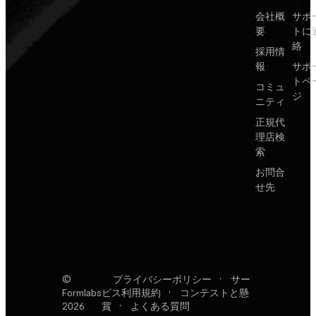
会社概
サポ
要
トに
絡
採用情
報
サポ
トペ
コミュ
ジ
ニティ
正規代
理店検
索
お問合
せ先
©
プライバシーポリシー
·
サー
Formlabs
ビス利用規約
·
コンテストと懸
2026
賞
·
よくある質問