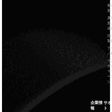
射
形
真
形
成
治
製
ア
／
マ
カ
マ
ー
ン
企業情
サポ
報
ト