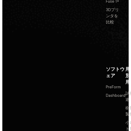
Fuse 1+
3Dプリ
ンタを
比較
ソフトウ
用
ェア
別
用
PreForm
試
Dashboard
途
樹
製
小
ト