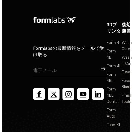
3Dプ
後処
リンタ
装置
Form 4
Wash
Formlabsの最新情報をメールで受
Cure
Form
け取る
4B
Wash
+ Cur
Form 4L
サインアップ
Fuse 
Form
4BL
Fuse
Blast
Form
4BL
Finis
Dental
Tools
Form
Auto
Fuse X1