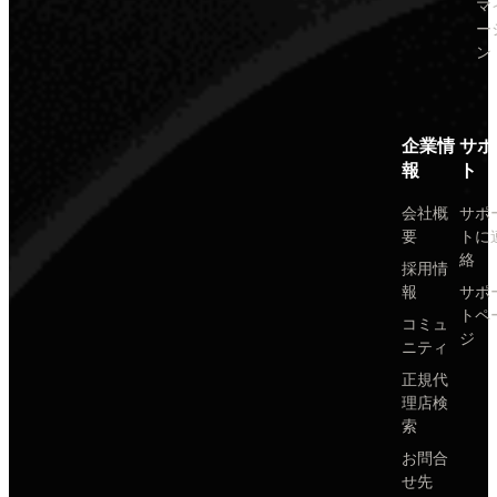
マ
ー
ン
企業情
サポ
報
ト
会社概
サポ
要
トに
絡
採用情
報
サポ
トペ
コミュ
ジ
ニティ
正規代
理店検
索
お問合
せ先