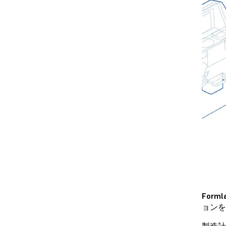
For
ョンを
製造計