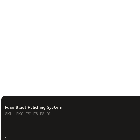
Fuse Blast Polishing System
SKU : PKG-FS1-FB-PS-01