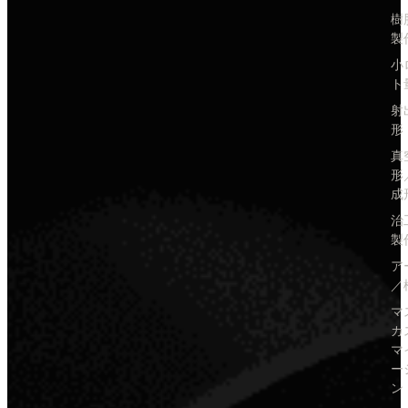
樹
製
小
ト
射
形
真
形
成
治
製
ア
／
マ
カ
マ
ー
ン