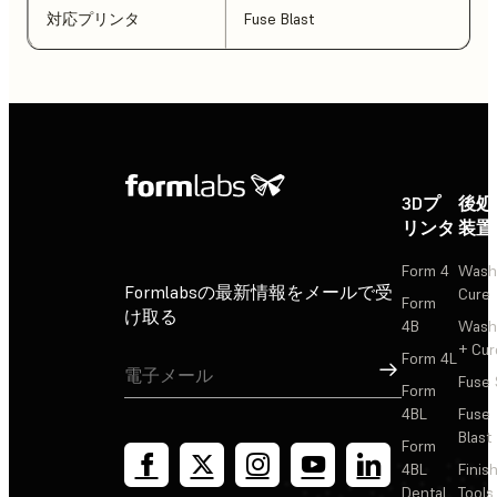
対応プリンタ
Fuse Blast
3Dプ
後処
リンタ
装置
Form 4
Wash
Formlabsの最新情報をメールで受
Cure
Form
け取る
4B
Wash
+ Cur
Form 4L
サインアップ
Fuse 
Form
4BL
Fuse
Blast
Form
4BL
Finis
Dental
Tools