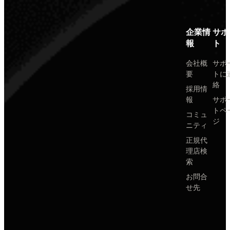
企業情
サポ
報
ト
会社概
サポ
要
トに
絡
採用情
報
サポ
トペ
コミュ
ジ
ニティ
正規代
理店検
索
お問合
せ先