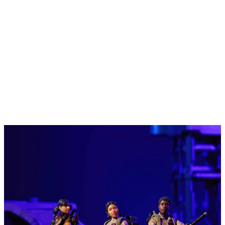
Produktion im großen Maßstab
mitentwickelte.
Formlabs Factory Solutions
kontaktieren
Formlabs-3D-Drucker
kennenlernen