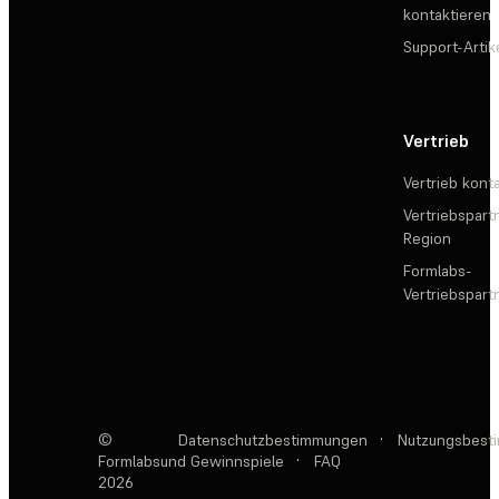
kontaktieren
Support-Artik
Vertrieb
Vertrieb kont
Vertriebspartn
Region
Formlabs-
Vertriebspar
©
Datenschutzbestimmungen
·
Nutzungsbest
Formlabs
und Gewinnspiele
·
FAQ
2026