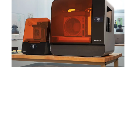
Tauchen Sie in die Welt des 3D-Drucks ein
Entdecken Sie die SLA-3D-Drucker, die
Hasbros Selfie Series Wirklichkeit werden
lassen. Lernen Sie den Form 3 oder Form 3L
kennen und setzen Sie 3D-Druck auch für
Ihre Anwendungen ein.
Formlabs-3D-Drucker
kennenlernen