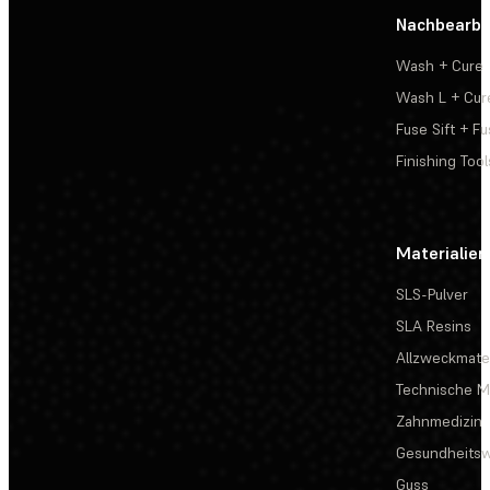
Nachbearbe
Wash + Cure
Wash L + Cur
Fuse Sift + Fu
Finishing Tool
Materialien
SLS-Pulver
SLA Resins
Allzweckmater
Technische Ma
Zahnmedizin
Gesundheits
Guss