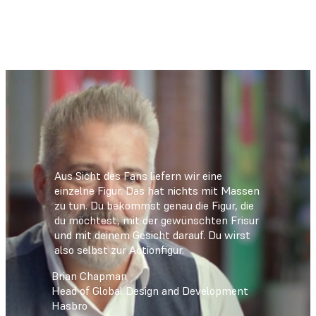
Aus Sicht des Fans liefern wir eine
einzelne Figur. Das hat nichts mit Massen
zu tun. Du bekommst genau die Figur, die
du möchtest, mit der gewünschten Frisur
und mit deinem Gesicht darauf. Du wirst
also selbst zur Actionfigur.
Brian Chapman
Head of Global Design and Development
Hasbro