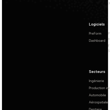
Logiciels
PreForm
P
s
Dashboard
F
S
Secteurs
Ingénierie
Production ind
Automobile
Aérospatiale
Dentaire