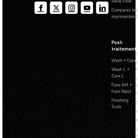
Série Fuse
Comparez les
imprimantes 
Post-
traitement
Wash + Cure
Wash L +
Cure L
Fuse Sift +
Fuse Blast
Finishing
Tools