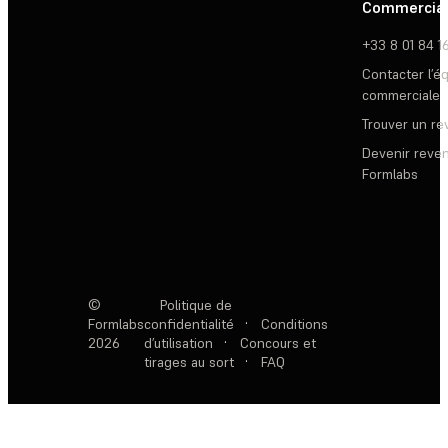
Commercia
+33 8 01 84 1
Contacter l’é
commerciale
Trouver un r
Devenir reve
Formlabs
©
Politique de
Formlabs
confidentialité
·
Conditions
2026
d’utilisation
·
Concours et
tirages au sort
·
FAQ