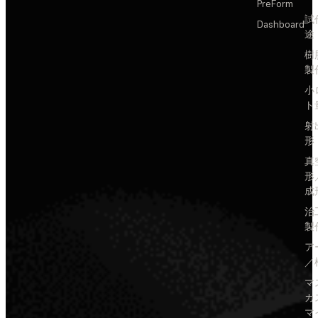
PreForm
試
Dashboard
途
樹
製
小
ト
射
形
真
形
成
治
製
ア
／
マ
カ
マ