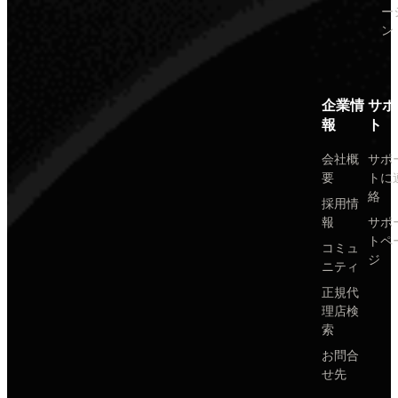
ー
ン
企業情
サポ
報
ト
会社概
サポ
要
トに
絡
採用情
報
サポ
トペ
コミュ
ジ
ニティ
正規代
理店検
索
お問合
せ先