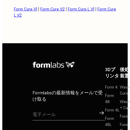
Form Cure V1
|
Form Cure V2
|
Form Cure L V1
|
Form Cure
L V2
3Dプ
後処
リンタ
装置
Form 4
Wash
Formlabsの最新情報をメールで受
Cure
Form
け取る
4B
Wash
+ Cur
Form 4L
サインアップ
Fuse 
Form
4BL
Fuse