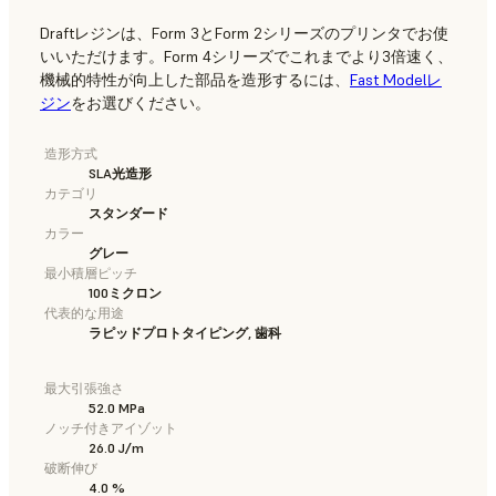
Draftレジンは、Form 3とForm 2シリーズのプリンタでお使
いいただけます。Form 4シリーズでこれまでより3倍速く、
機械的特性が向上した部品を造形するには、
Fast Modelレ
ジン
をお選びください。
造形方式
SLA光造形
カテゴリ
スタンダード
カラー
グレー
最小積層ピッチ
100ミクロン
代表的な用途
ラピッドプロトタイピング, 歯科
最大引張強さ
52.0 MPa
ノッチ付きアイゾット
26.0 J/m
破断伸び
4.0 %