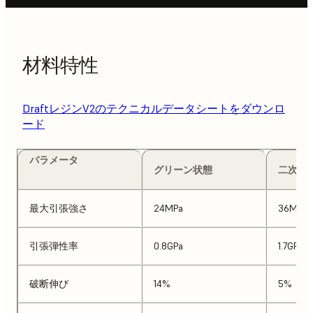
材料特性
DraftレジンV2のテクニカルデータシートをダウンロ
ード
パラメータ
グリーン状態
二次硬
最大引張強さ
24MPa
36MPa
引張弾性率
0.8GPa
1.7GPa
破断伸び
14%
5%