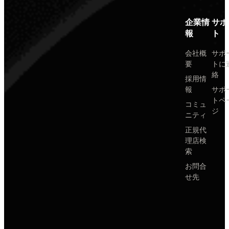
企業情
サポ
報
ト
会社概
サポ
要
トに
絡
採用情
報
サポ
トペ
コミュ
ジ
ニティ
正規代
理店検
索
お問合
せ先