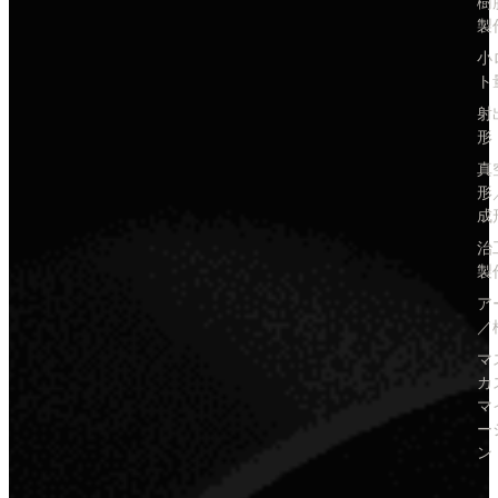
樹
製
小
ト
射
形
真
形
成
治
製
ア
／
マ
カ
マ
ー
ン