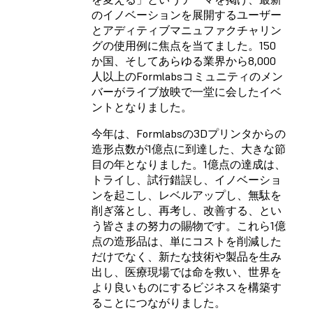
のイノベーションを展開するユーザー
とアディティブマニュファクチャリン
グの使用例に焦点を当てました。150
か国、そしてあらゆる業界から8,000
人以上のFormlabsコミュニティのメン
バーがライブ放映で一堂に会したイベ
ントとなりました。
今年は、Formlabsの3Dプリンタからの
造形点数が1億点に到達した、大きな節
目の年となりました。1億点の達成は、
トライし、試行錯誤し、イノベーショ
ンを起こし、レベルアップし、無駄を
削ぎ落とし、再考し、改善する、とい
う皆さまの努力の賜物です。これら1億
点の造形品は、単にコストを削減した
だけでなく、新たな技術や製品を生み
出し、医療現場では命を救い、世界を
より良いものにするビジネスを構築す
ることにつながりました。