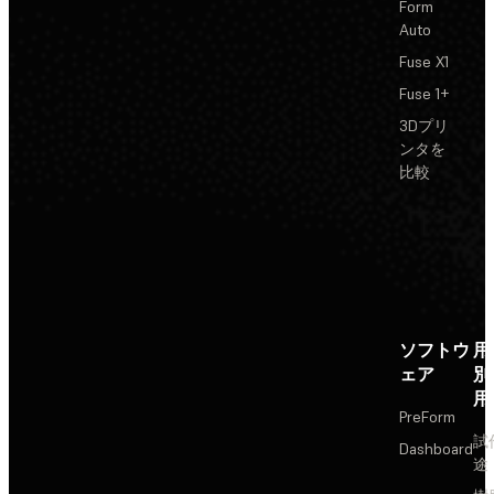
Form
Auto
Fuse X1
Fuse 1+
3Dプリ
ンタを
比較
ソフトウ
用
ェア
別
用
PreForm
試
Dashboard
途