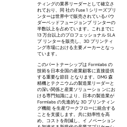
ティングの業界リーダーとして確立さ
れており、同 社の Fuse 1 シリーズプリ
ンターは世界中で販売されているパウ
ダーベッドフュージョンプ リンターの
半数以上を占めています。これまでに
13 万台以上のプロフェッショナル SLA
プ リンターを販売し、3D プリンティ
ング市場における主要メーカーとなっ
ています。
このパートナーシップは Formlabs の
技術を日本全国の産業顧客に直接提供
する重要な節目 となります。DMG 森
精機とテクニウムの製造業リーダーと
の深い関係と産業ソリューショ ンにお
ける専門知識により、日本の製造業が
Formlabs の先進的な 3D プリンティン
グ機能 を生産ワークフローに統合する
ことを支援します。共に効率性を高
め、コストを削減し、イ ノベーション
を加速する新世代の産業アプリケーシ