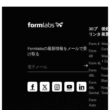
3Dプ
後処
リンタ
装置
Form 4
Wash
Formlabsの最新情報をメールで受
Cure
Form
け取る
4B
Wash
+ Cur
Form 4L
サインアップ
Fuse 
Form
4BL
Fuse
Blast
Form
4BL
Finis
Dental
Tools
Form
Auto