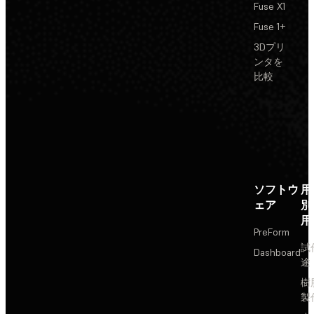
Fuse X1
Fuse 1+
3Dプリ
ンタを
比較
ソフトウ
用
ェア
別
用
PreForm
試
Dashboard
途
樹
製