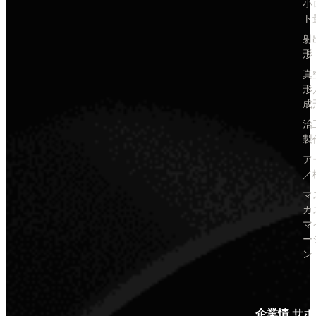
小
ト
射
形
真
形
成
治
製
ア
／
マ
カ
マ
ー
ン
企業情
サポ