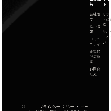
報
ト
会社概
サポ
要
トに
絡
採用情
報
サポ
トペ
コミュ
ジ
ニティ
正規代
理店検
索
お問合
せ先
©
プライバシーポリシー
·
サー