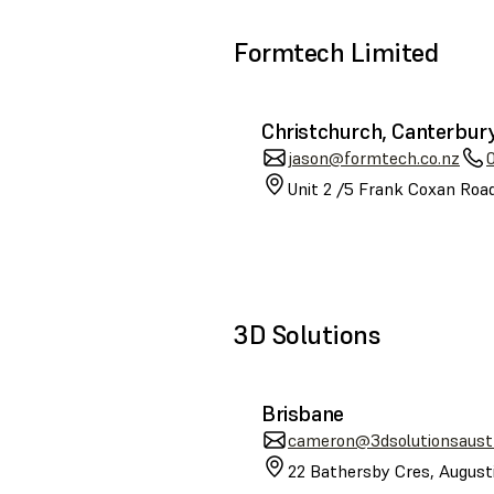
Formtech Limited
Christchurch, Canterbur
jason@formtech.co.nz
Unit 2 /5 Frank Coxan Road
3D Solutions
Brisbane
cameron@3dsolutionsaustr
22 Bathersby Cres, August