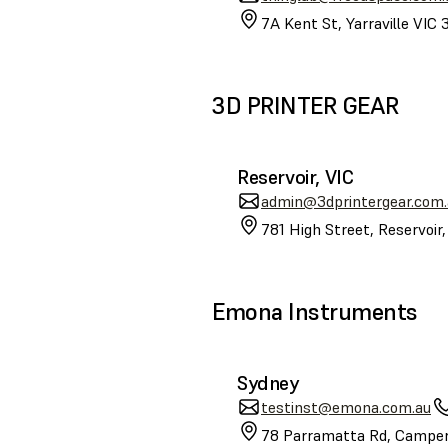
7A Kent St, Yarraville VIC 
3D PRINTER GEAR
Reservoir, VIC
admin@3dprintergear.com.
781 High Street, Reservoir
Emona Instruments
Sydney
testinst@emona.com.au
78 Parramatta Rd, Camper