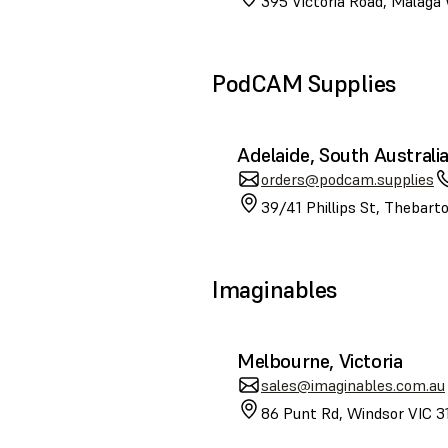
395 Victoria Road, Malaga
PodCAM Supplies
Adelaide, South Australi
orders@podcam.supplies
39/41 Phillips St, Thebart
Imaginables
Melbourne, Victoria
sales@imaginables.com.au
86 Punt Rd, Windsor VIC 31