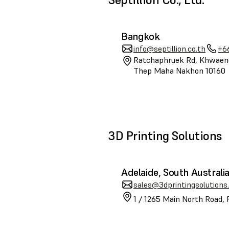
Bangkok
info@septillion.co.th
+6
Ratchaphruek Rd, Khwaeng
Thep Maha Nakhon 10160
3D Printing Solutions
Adelaide, South Australi
sales@3dprintingsolutions
1 / 1265 Main North Road, 