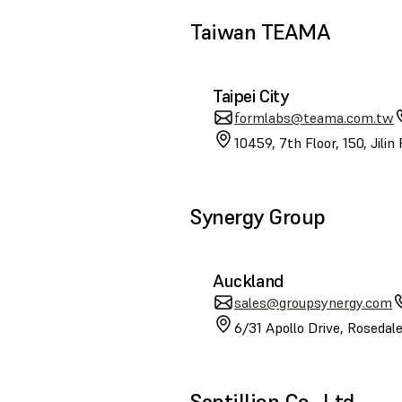
Taiwan TEAMA
Taipei City
formlabs@teama.com.tw
10459, 7th Floor, 150, Jilin
Synergy Group
Auckland
sales@groupsynergy.com
6/31 Apollo Drive, Roseda
Septillion Co., Ltd.