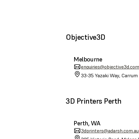
Objective3D
Melbourne
enquiries@objective3d.com
33-35 Yazaki Way, Carrum 
3D Printers Perth
Perth, WA
3dprinters@adarsh.com.au