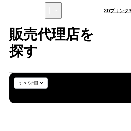
3Dプリンタ
販売代理店を
探す
一般／工業
歯科医療
SL
すべての国
SLS (Fuse X1)