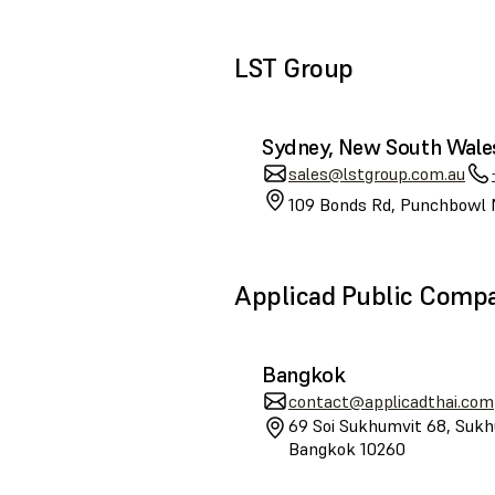
LST Group
Sydney, New South Wale
sales@lstgroup.com.au
109 Bonds Rd, Punchbowl 
Applicad Public Comp
Bangkok
contact@applicadthai.com
69 Soi Sukhumvit 68, Sukh
Bangkok 10260