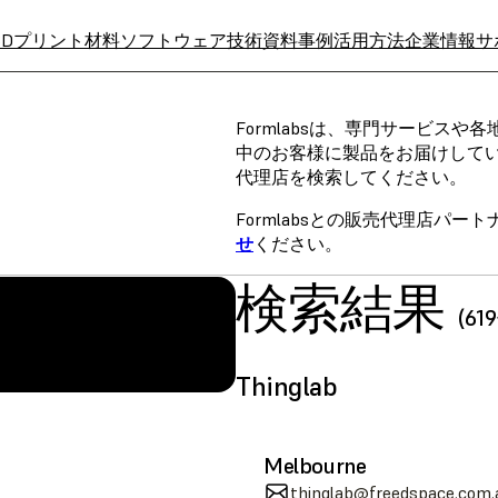
3Dプリント材料
ソフトウェア
技術資料
事例
活用方法
企業情報
サ
Formlabsは、専門サービス
中のお客様に製品をお届けして
代理店を検索してください。
Formlabsとの販売代理店パ
せ
ください。
検索結果
(6
A
SLS (Fuse 1+)
Thinglab
Melbourne
thinglab@freedspace.com.