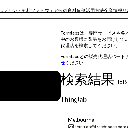
3Dプリント材料
ソフトウェア
技術資料
事例
活用方法
企業情報
サ
Formlabsは、専門サービス
中のお客様に製品をお届けして
代理店を検索してください。
Formlabsとの販売代理店パ
せ
ください。
検索結果
(6
A
SLS (Fuse 1+)
Thinglab
Melbourne
thinglab@freedspace.com.