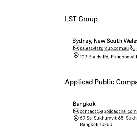
LST Group
Sydney, New South Wale
sales@lstgroup.com.au
109 Bonds Rd, Punchbowl 
Applicad Public Comp
Bangkok
contact@applicadthai.com
69 Soi Sukhumvit 68, Sukh
Bangkok 10260