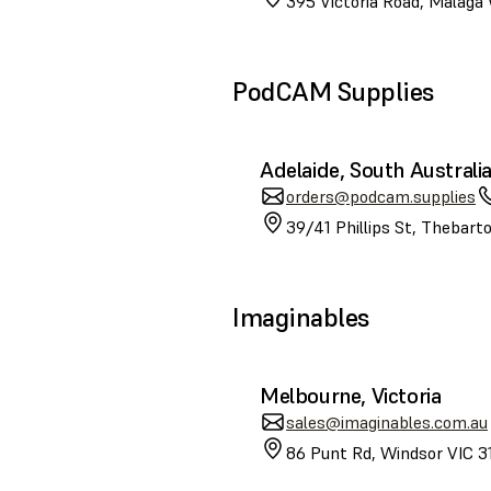
395 Victoria Road, Malaga
PodCAM Supplies
Adelaide, South Australi
orders@podcam.supplies
39/41 Phillips St, Thebart
Imaginables
Melbourne, Victoria
sales@imaginables.com.au
86 Punt Rd, Windsor VIC 31