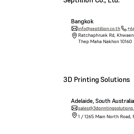
Bangkok
info@septillion.co.th
+6
Ratchaphruek Rd, Khwaeng
Thep Maha Nakhon 10160
3D Printing Solutions
Adelaide, South Australi
sales@3dprintingsolutions
1 / 1265 Main North Road, 