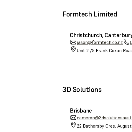
Formtech Limited
Christchurch, Canterbur
jason@formtech.co.nz
Unit 2 /5 Frank Coxan Road
3D Solutions
Brisbane
cameron@3dsolutionsaustr
22 Bathersby Cres, August