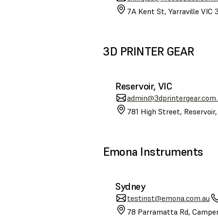
7A Kent St, Yarraville VIC 
3D PRINTER GEAR
Reservoir, VIC
admin@3dprintergear.com.
781 High Street, Reservoir
Emona Instruments
Sydney
testinst@emona.com.au
78 Parramatta Rd, Camper