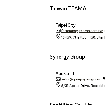
Taiwan TEAMA
Taipei City
formlabs@teama.com.tw
10459, 7th Floor, 150, Jilin
Synergy Group
Auckland
sales@groupsynergy.com
6/31 Apollo Drive, Roseda
Septillion Co., Ltd.