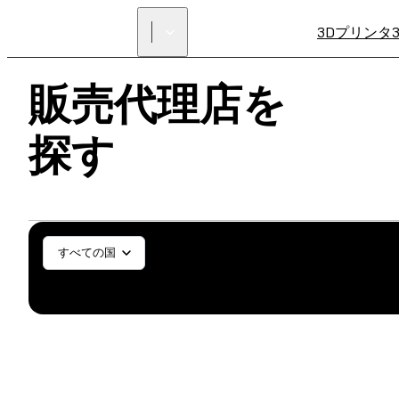
3Dプリンタ
販売代理店を
探す
一般／工業
歯科医療
SL
すべての国
SLS (Fuse X1)