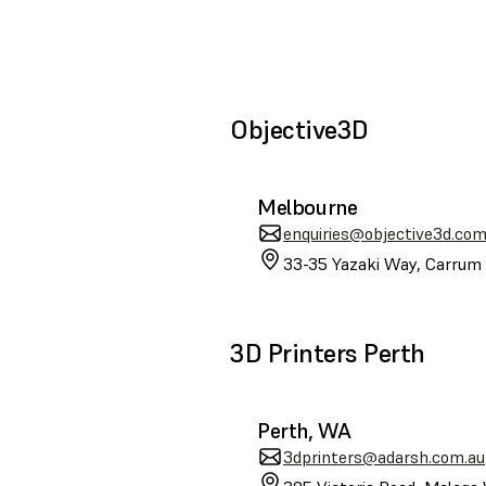
Objective3D
Melbourne
enquiries@objective3d.com
33-35 Yazaki Way, Carrum 
3D Printers Perth
Perth, WA
3dprinters@adarsh.com.au