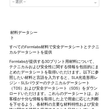
材料データシー
ト
テクニカルデータシート
すべてのFormlabs材料で安全データシートとテクニ
ご指定材料のテクニカルデータシートはまだご用意で
カルデータシートを提供
きておりません。
Formlabsが提供する3Dプリント用材料について、
テクニカルおよび安全性に関する情報を包括的にま
とめたデータシートを取得いただけます。以下に参
照したい材料と言語を入力すると、SLA光造形用レ
安全データシート
ジン・SLSパウダーのテクニカルデータシート
（TDS）および安全データシート（SDS）をダウン
ご指定材料の安全データシートはまだご用意できてお
りません。
ロードいただけます。これらのデータシートは、お
客様が十分な情報を取得した上で用途に応じた判断
を下せるよう、各材料の主要な材料特性および安全