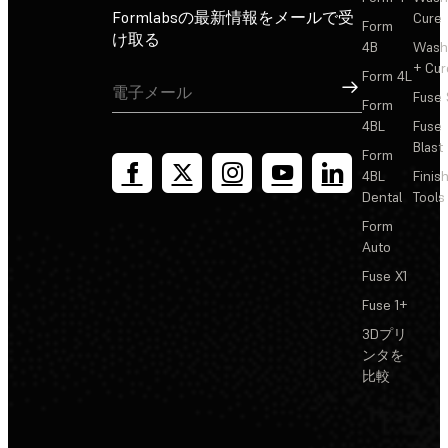
Formlabsの最新情報をメールで受
Cure
Form
け取る
4B
Wash
+ Cur
Form 4L
サインアップ
Fuse 
Form
4BL
Fuse
Blast
Form
4BL
Finis
Dental
Tools
Form
Auto
Fuse X1
Fuse 1+
3Dプリ
ンタを
比較