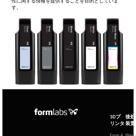
性に関する情報を提供することを目的としていま
す。
3Dプ
後処
リンタ
装置
Form 4
Wash