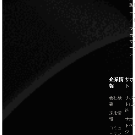
製
ア
／
マ
カ
マ
ー
ン
企業情
サポ
報
ト
会社概
サポ
要
トに
絡
採用情
報
サポ
トペ
コミュ
ジ
ニティ