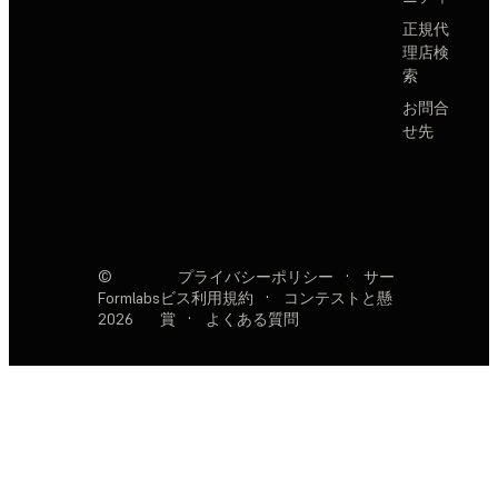
正規代
理店検
索
お問合
せ先
©
プライバシーポリシー
·
サー
Formlabs
ビス利用規約
·
コンテストと懸
2026
賞
·
よくある質問