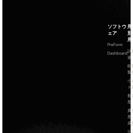
ソフトウ
用
ェア
別
用
PreForm
試
Dashboard
途
樹
製
小
ト
射
形
真
形
成
治