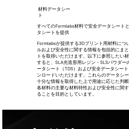
材料データシー
テクニカルデータシート
ト
ご指定材料のテクニカル
すべてのFormlabs材料で安全データシー
タシートはまだご用意で
タシートを提供
おりません。
Formlabsが提供する3Dプリント用材料に
ルおよび安全性に関する情報を包括的にまと
トを取得いただけます。以下に参照したい材
安全データシート
すると、SLA光造形用レジン・SLSパウダ
ータシート（TDS）および安全データシート
ご指定材料の安全データ
ンロードいただけます。これらのデータシー
トはまだご用意できてお
せん。
十分な情報を取得した上で用途に応じた判断
各材料の主要な材料特性および安全性に関す
ることを目的としています。