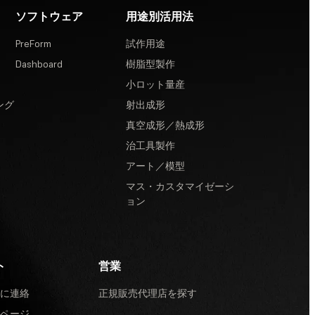
ソフトウェア
用途別活用法
PreForm
試作用途
Dashboard
樹脂型製作
小ロット量産
ング
射出成形
真空成形／熱成形
治工具製作
アート／模型
マス・カスタマイゼーシ
ョン
ト
営業
に連絡
正規販売代理店を探す
ページ