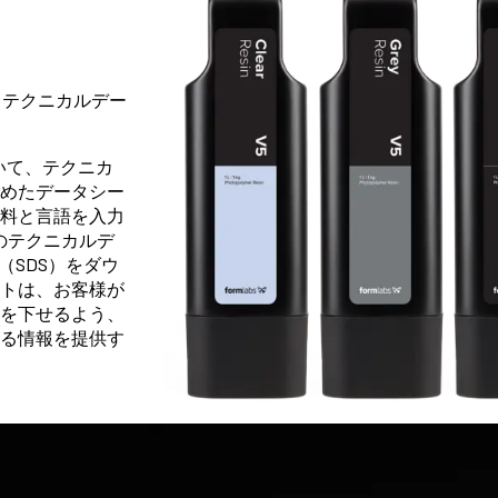
デー
トとテクニカルデー
きて
ついて、テクニカ
めたデータシー
料と言語を入力
ーのテクニカルデ
（SDS）をダウ
シー
トは、お客様が
りま
を下せるよう、
る情報を提供す