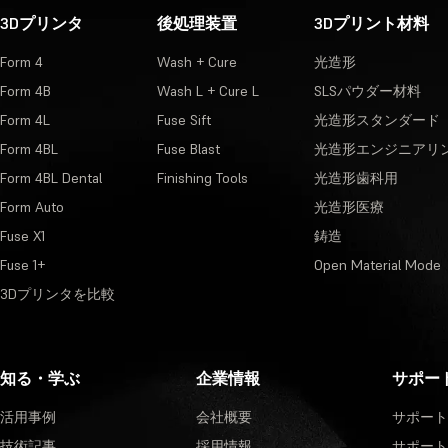
3Dプリンタ
後処理装置
3Dプリント材料
Form 4
Wash + Cure
光造形
Form 4B
Wash L + Cure L
SLSパウダー材料
Form 4L
Fuse Sift
光造形スタンダード
Form 4BL
Fuse Blast
光造形エンジニアリ
Form 4BL Dental
Finishing Tools
光造形歯科用
Form Auto
光造形医療
Fuse X1
鋳造
Fuse 1+
Open Material Mode
3Dプリンタを比較
知る・学ぶ
企業情報
サポー
活用事例
会社概要
サポート
技術記事
採用情報
サポート