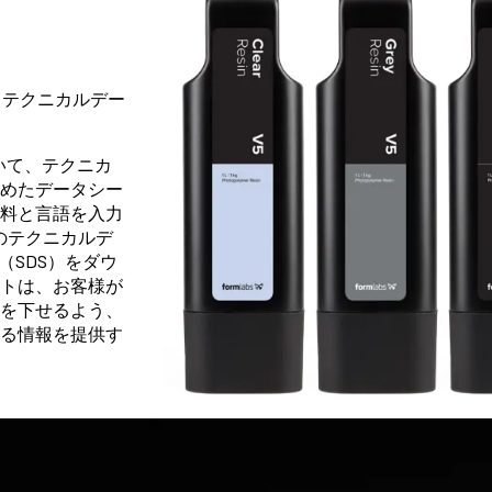
デー
トとテクニカルデー
きて
ついて、テクニカ
めたデータシー
料と言語を入力
ーのテクニカルデ
（SDS）をダウ
シー
トは、お客様が
りま
を下せるよう、
る情報を提供す