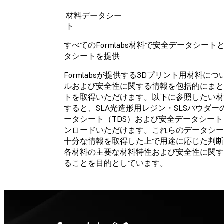
材料データシー
テクニカルデータシート
ト
ご指定材料のテクニカル
すべてのFormlabs材料で安全データシー
タシートはまだご用意で
タシートを提供
おりません。
Formlabsが提供する3Dプリント用材料に
ルおよび安全性に関する情報を包括的にまと
トを取得いただけます。以下に参照したい材
安全データシート
すると、SLA光造形用レジン・SLSパウダ
ータシート（TDS）および安全データシート
ご指定材料の安全データ
ンロードいただけます。これらのデータシー
トはまだご用意できてお
せん。
十分な情報を取得した上で用途に応じた判断
各材料の主要な材料特性および安全性に関す
ることを目的としています。