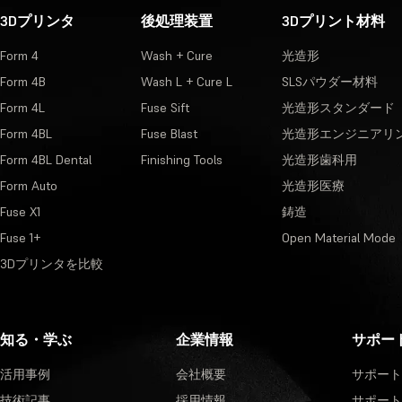
3Dプリンタ
後処理装置
3Dプリント材料
Form 4
Wash + Cure
光造形
Form 4B
Wash L + Cure L
SLSパウダー材料
Form 4L
Fuse Sift
光造形スタンダード
Form 4BL
Fuse Blast
光造形エンジニアリ
Form 4BL Dental
Finishing Tools
光造形歯科用
Form Auto
光造形医療
Fuse X1
鋳造
Fuse 1+
Open Material Mode
3Dプリンタを比較
知る・学ぶ
企業情報
サポー
活用事例
会社概要
サポート
技術記事
採用情報
サポート