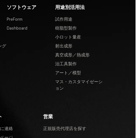
ソフトウェア
用途別活用法
PreForm
試作用途
Dashboard
樹脂型製作
小ロット量産
ング
射出成形
真空成形／熱成形
治工具製作
アート／模型
マス・カスタマイゼーシ
ョン
ト
営業
に連絡
正規販売代理店を探す
ページ