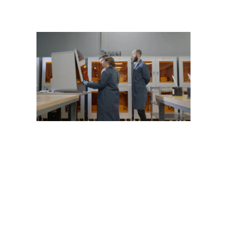
New Balanceとの独自フットウェ
ア製造コラボレーションの一環と
して開発されたReboundレジン
は、2年におよぶ材料開発と厳格
な検証試験を経て誕生しました。
Reboundレジンには発注最低数量
が定められており、他のSLA光造
形用レジンとは造形方法や後処理