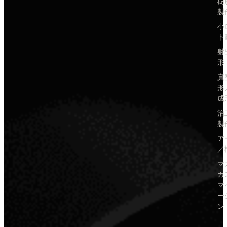
樹
製
小
ト
射
形
真
形
成
治
製
ア
／
マ
カ
マ
ー
ン