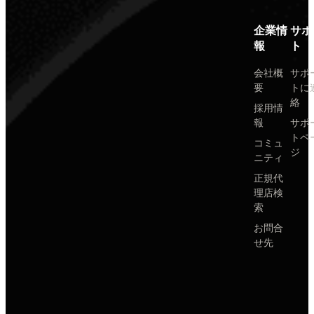
企業情
サポ
報
ト
会社概
サポ
要
トに
絡
採用情
報
サポ
トペ
コミュ
ジ
ニティ
正規代
理店検
索
お問合
せ先