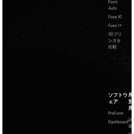
Form
Auto
Fuse X1
Fuse 1+
3Dプリ
ンタを
比較
ソフトウ
用
ェア
別
用
PreForm
試
Dashboard
途