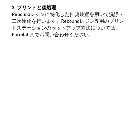
3. プリントと後処理
Reboundレジンに特化した推奨装置を用いて洗浄・
二次硬化を行います。Reboundレジン専用のプリン
トステーションのセットアップ方法については、
Formlabまでお問い合わせください。
3Dプリントを事業拡大の切り札に
Formlabsは、お客様が既存ビジネスを強化し、新たな取り
組みに着手し、そしてプロジェクト独自の要件にあった新材
料の模索ができるよう、アディティブマニュファクチャリン
グの新たな用途を切り拓くためのサポートを提供します。
正規販売代理店を探す
Formlabs Factory Solutionsの詳細