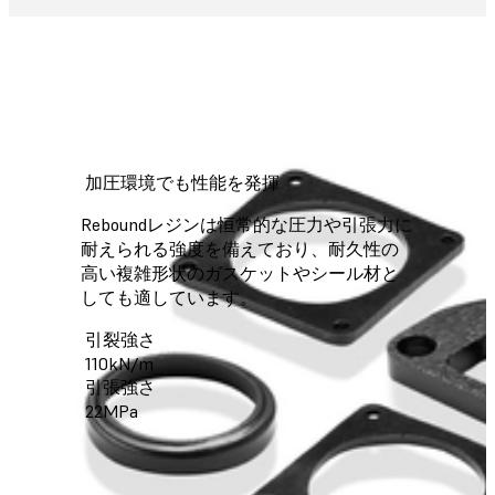
加圧環境でも性能を発揮
Reboundレジンは恒常的な圧力や引張力に
耐えられる強度を備えており、耐久性の
高い複雑形状のガスケットやシール材と
しても適しています。
引裂強さ
110kN/m
引張強さ
22MPa