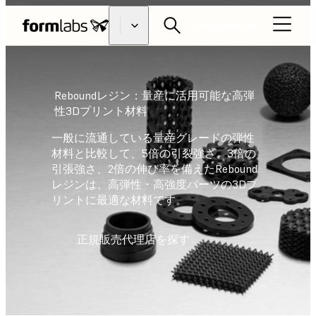
正規販売代理店を探す
Reboundレジン：量産に活用可能な高弾
性3Dプリント材料
一般に流通している量産グレードの弾性
材料と比較して、5倍の引裂強さ、3倍の
引張強さ、2倍の伸び率を備えたRebound
レジンは、高弾性・高強度パーツの3Dプ
リントに最適な材料です。
正規販売代理店を探す