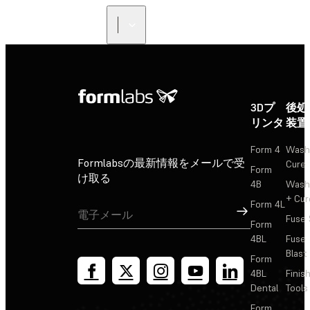
正規販売代理店を探す
3Dプ
後処
リンタ
装置
Form 4
Wash
Formlabsの最新情報をメールで受
Cure
Form
け取る
4B
Wash
+ Cur
Form 4L
サインアップ
Fuse 
Form
4BL
Fuse
Blast
Form
4BL
Finis
Dental
Tools
Form