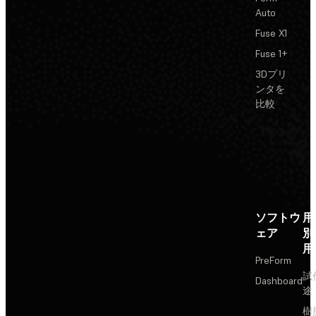
Auto
Fuse X1
Fuse 1+
3Dプリ
ンタを
比較
ソフトウ
用
ェア
別
用
PreForm
試
Dashboard
途
樹