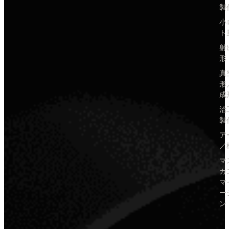
製
小
ト
射
形
真
形
成
治
製
ア
／
マ
カ
マ
ー
ン