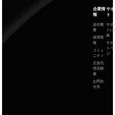
企業情
サポ
報
ト
会社概
サポ
要
トに
絡
採用情
報
サポ
トペ
コミュ
ジ
ニティ
正規代
理店検
索
お問合
せ先