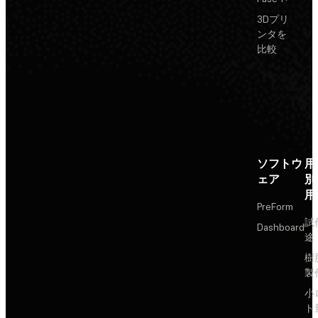
3Dプリ
ンタを
比較
ソフトウ
用
ェア
別
用
PreForm
試
Dashboard
途
樹
製
小
ト