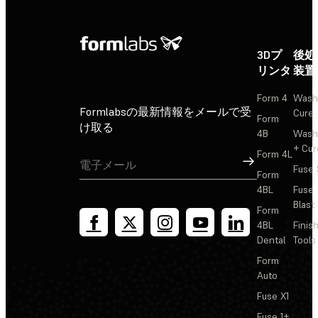
3Dプ
後処
リンタ
装置
Form 4
Wash
Formlabsの最新情報をメールで受
Cure
Form
け取る
4B
Wash
+ Cur
Form 4L
サインアップ
Fuse 
Form
4BL
Fuse
Blast
Form
4BL
Finis
Dental
Tools
Form
Auto
Fuse X1
Fuse 1+