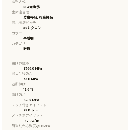
造形方式
SLA光造形
生体適合性
皮膚接触, 粘膜接触
最小積層ピッチ
50ミクロン
カラー
半透明
カテゴリ
医療
曲げ弾性率
2500.0 MPa
最大引張強さ
73.0 MPa
破断伸び
12.0 %
曲げ強さ
103.0 MPa
ノッチ付きアイゾット
28.0 J/m
ノッチ無アイゾット
142.0 J/m
荷重たわみ温度@1.8MPA