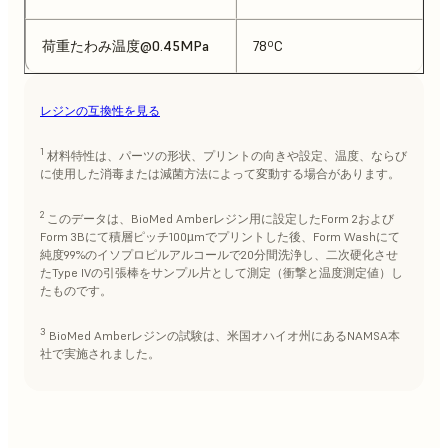
荷重たわみ温度@0.45MPa
78ºC
レジンの互換性を見る
1
材料特性は、パーツの形状、プリントの向きや設定、温度、ならび
に使用した消毒または減菌方法によって変動する場合があります。
2
このデータは、BioMed Amberレジン用に設定したForm 2および
Form 3Bにて積層ピッチ100µmでプリントした後、Form Washにて
純度99%のイソプロピルアルコールで20分間洗浄し、二次硬化させ
たType IVの引張棒をサンプル片として測定（衝撃と温度測定値）し
たものです。
3
BioMed Amberレジンの試験は、米国オハイオ州にあるNAMSA本
社で実施されました。