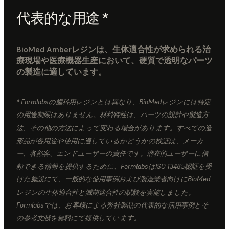
代表的な用途 *
BioMed Amberレジンは、生体適合性が求められる治
療現場や医療機器生産において、硬質で透明なパーツ
の製造に適しています。
* Formlabsの歯科用レジンとは異なり、BioMedレジンには特定
の用途制限はありません。材料特性は、パーツの設計や製造方
法、その他の方法によって変わる場合があります。すべての造
形品が各用途や使用に適しているかどうかの検証は、メーカ
ー、各顧客、エンドユーザーの責任です。潜在的ユーザーに信
頼できる情報を提供するために、FormlabsはISO 13485認証を受
けた施設にて、一般的な使用事例および製造業者向けにBioMed
レジンの生体適合性と滅菌適合性の試験を実施しました。
Formlabsでは、お客様による弊社製品の代表的な活用事例とそ
の参考文献を無料にて提供しています。