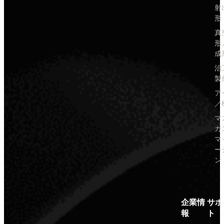
射
形
真
形
成
治
製
ア
／
マ
カ
マ
ー
ン
企業情
サポ
報
ト