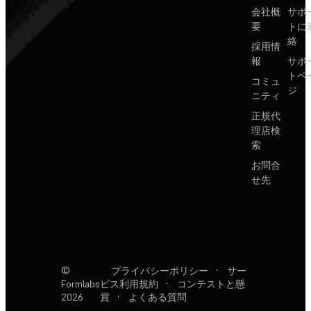
会社概
サポ
要
トに
絡
採用情
報
サポ
トペ
コミュ
ジ
ニティ
正規代
理店検
索
お問合
せ先
©
プライバシーポリシー
·
サー
Formlabs
ビス利用規約
·
コンテストと懸
2026
賞
·
よくある質問