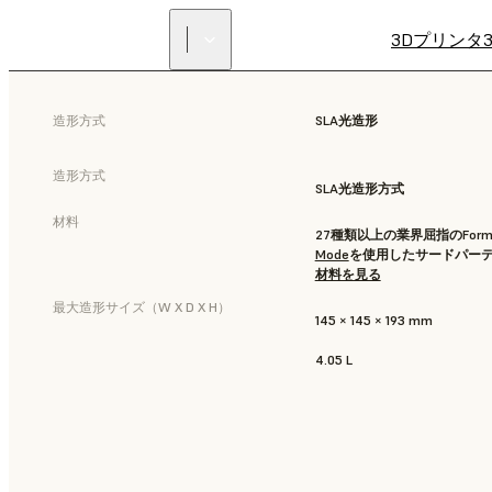
3Dプリンタ
造形方式
SLA光造形
造形方式
SLA光造形方式
材料
27種類以上の業界屈指のForm
Mode
を使用したサードパー
材料を見る
最大造形サイズ（W X D X H）
145 × 145 × 193 mm
4.05 L