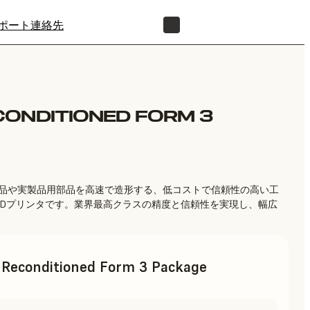
ポート
連絡先
正規販売代理店を探す
ONDITIONED FORM 3
試作品や実製品用部品を高速で造形する、低コストで信頼性の高い工
形3Dプリンタです。業界最高クラスの精度と信頼性を実現し、幅広
 Reconditioned Form 3 Package