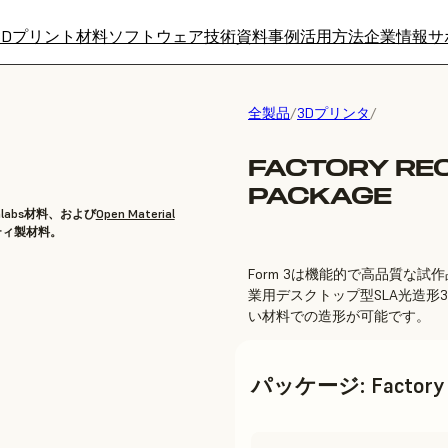
3Dプリント材料
ソフトウェア
技術資料
事例
活用方法
企業情報
サ
全製品
/
3Dプリンタ
/
FACTORY REC
PACKAGE
labs材料、および
Open Material
ティ製材料。
Form 3は機能的で高品質な
業用デスクトップ型SLA光造
い材料での造形が可能です。
パッケージ
:
Factory