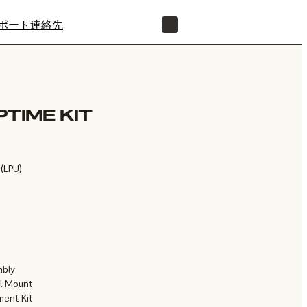
ポート
連絡先
正規販売代理店を探す
PTIME KIT
 (LPU)
mbly
il Mount
ment Kit