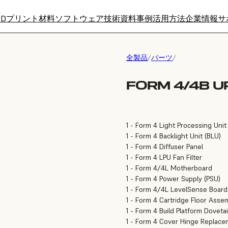
3Dプリント材料
ソフトウェア
技術資料
事例
活用方法
企業情報
サ
全製品
/
パーツ
/
FORM 4/4B U
1 - Form 4 Light Processing Unit
1 - Form 4 Backlight Unit (BLU)
1 - Form 4 Diffuser Panel
1 - Form 4 LPU Fan Filter
1 - Form 4/4L Motherboard
1 - Form 4 Power Supply (PSU)
1 - Form 4/4L LevelSense Board
1 - Form 4 Cartridge Floor Asse
1 - Form 4 Build Platform Doveta
1 - Form 4 Cover Hinge Replace