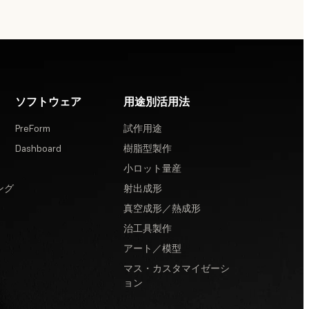
ソフトウェア
用途別活用法
PreForm
試作用途
Dashboard
樹脂型製作
小ロット量産
ング
射出成形
真空成形／熱成形
治工具製作
アート／模型
マス・カスタマイゼーシ
ョン