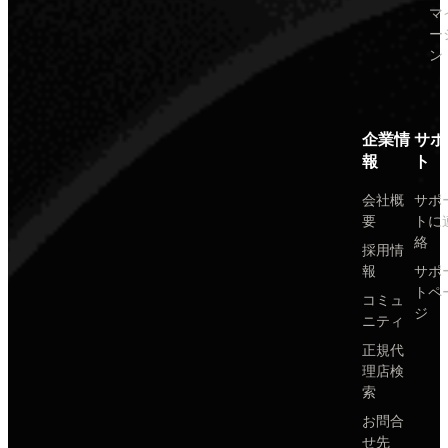
マ
ー
ン
企業情
サポ
報
ト
会社概
サポ
要
トに
絡
採用情
報
サポ
トペ
コミュ
ジ
ニティ
正規代
理店検
索
お問合
せ先