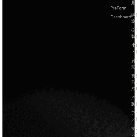
用
PreForm
試
Dashboard
途
樹
製
小
ト
射
形
真
形
成
治
製
ア
／
マ
カ