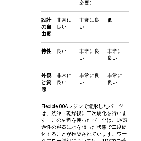
必要）
設計
非常に
非常に良
低
の自
良い
い
由度
特性
良い
非常に良
非常に
い
良い
外観
非常に
非常に良
非常に
と質
良い
い
良い
感
Flexible 80Aレジンで造形したパーツ
は、洗浄・乾燥後に二次硬化を行いま
す。この材料を使ったパーツは、UV透
過性の容器に水を張った状態で二度硬
化することが推奨されています。ワー
クフロー詳細については、TDSでご確