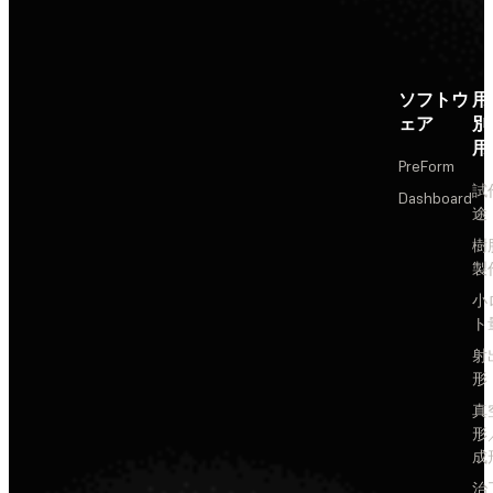
ソフトウ
用
ェア
別
用
PreForm
試
Dashboard
途
樹
製
小
ト
射
形
真
形
成
治