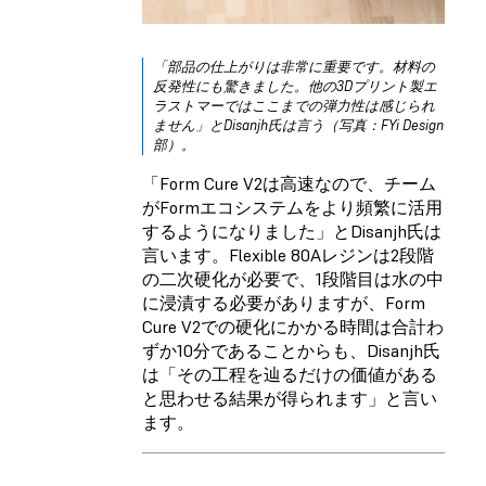
「部品の仕上がりは非常に重要です。材料の
反発性にも驚きました。他の3Dプリント製エ
ラストマーではここまでの弾力性は感じられ
ません」とDisanjh氏は言う（写真：FYi Design
部）。
「Form Cure V2は高速なので、チーム
がFormエコシステムをより頻繁に活用
するようになりました」とDisanjh氏は
言います。Flexible 80Aレジンは2段階
の二次硬化が必要で、1段階目は水の中
に浸漬する必要がありますが、
Form
Cure V2
での硬化にかかる時間は合計わ
ずか10分であることからも、Disanjh氏
は「その工程を辿るだけの価値がある
と思わせる結果が得られます」と言い
ます。