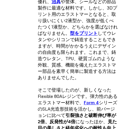
優れ、
治具
や筐体、シールなどの部品
製作に最適な材料です。しかし、3Dプ
リント用のエラストマーとなると、取
り扱いにくい2液型か、強度が低くべ
たつく1液型か、どちらかを選ばなけれ
ばなりません。
型をプリント
してウレ
タンやシリコンで鋳造することもでき
ますが、時間がかかるうえにデザイン
の自由度も限られます。これまで、鋳
造ウレタン、TPU、硬質ゴムのような
外観、質感、機能を備えたエラストマ
ー部品を素早く簡単に製造する方法は
ありませんでした。
そこで登場したのが、新しくなった
Flexible 80Aレジンです。弾力性のある
エラストマー材料で、
Form 4
シリーズ
のSLA光造形技術を活かし、前バージ
ョンに比べて
引裂強さと破断伸び率が
2倍、反発性が4倍
になったほか、
見た
目の美しさと経年劣化への耐性も向上