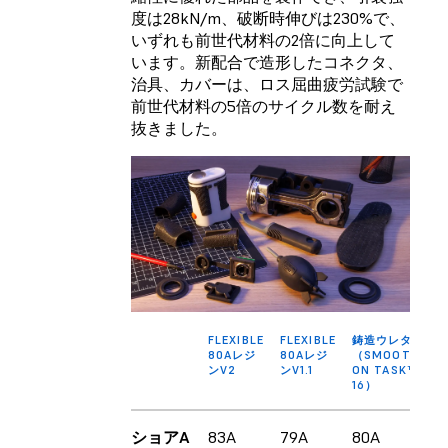
度は28kN/m、破断時伸びは230%で、
いずれも前世代材料の2倍に向上して
います。新配合で造形したコネクタ、
治具、カバーは、ロス屈曲疲労試験で
前世代材料の5倍のサイクル数を耐え
抜きました。
FLEXIBLE
FLEXIBLE
鋳造ウレタン
80Aレジ
80Aレジ
（SMOOTH-
ンV2
ンV1.1
ON TASK™
16）
ショアA
83A
79A
80A