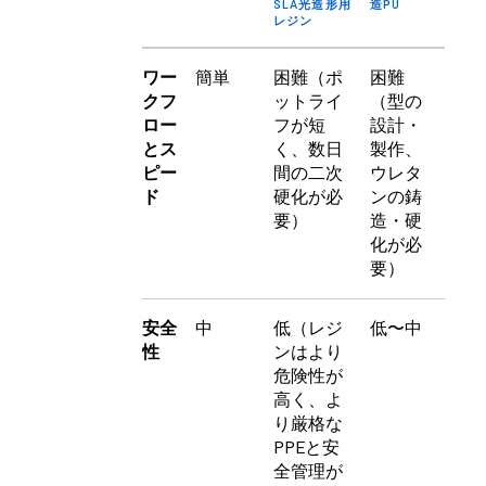
SLA光造形用
造PU
レジン
ワー
簡単
困難（ポ
困難
クフ
ットライ
（型の
ロー
フが短
設計・
とス
く、数日
製作、
ピー
間の二次
ウレタ
ド
硬化が必
ンの鋳
要）
造・硬
化が必
要）
安全
中
低（レジ
低〜中
性
ンはより
危険性が
高く、よ
り厳格な
PPEと安
全管理が