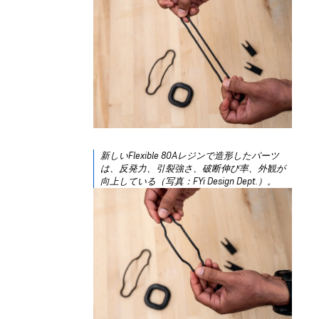
新しいFlexible 80Aレジンで造形したパーツ
は、反発力、引裂強さ、破断伸び率、外観が
向上している（写真：FYi Design Dept.）。