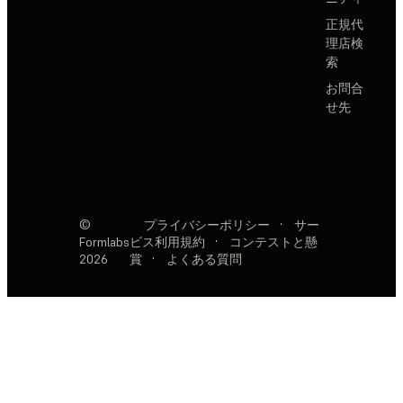
正規代
理店検
索
お問合
せ先
©
プライバシーポリシー
·
サー
Formlabs
ビス利用規約
·
コンテストと懸
2026
賞
·
よくある質問