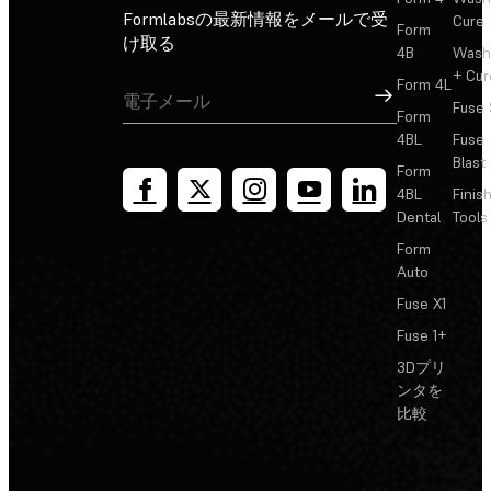
Formlabsの最新情報をメールで受
Cure
Form
け取る
4B
Wash
+ Cur
Form 4L
サインアップ
Fuse 
Form
4BL
Fuse
Blast
Form
4BL
Finis
Dental
Tools
Form
Auto
Fuse X1
Fuse 1+
3Dプリ
ンタを
比較