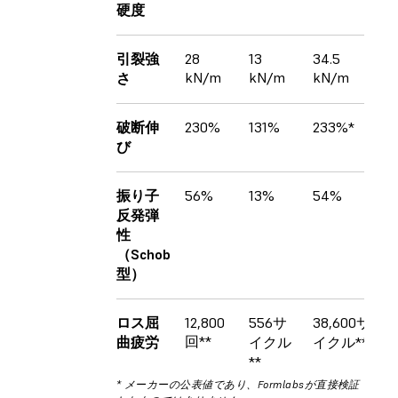
硬度
引裂強
28
13
34.5
kN/m
kN/m
kN/m
さ
破断伸
230%
131%
233%*
び
振り子
56%
13%
54%
反発弾
性
（Schob
型）
ロス屈
12,800
556サ
38,600サ
回**
曲疲労
イクル
イクル**
**
* メーカーの公表値であり、Formlabsが直接検証