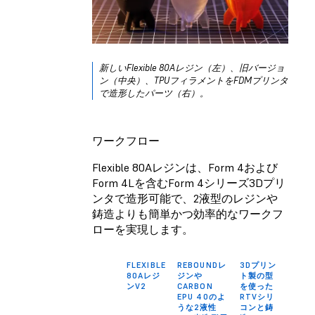
新しいFlexible 80Aレジン（左）、旧バージョ
ン（中央）、TPUフィラメントをFDMプリンタ
で造形したパーツ（右）。
ワークフロー
Flexible 80Aレジンは、Form 4および
Form 4Lを含むForm 4シリーズ3Dプリ
ンタで造形可能で、2液型のレジンや
鋳造よりも簡単かつ効率的なワークフ
ローを実現します。
FLEXIBLE
REBOUNDレ
3Dプリン
80Aレジ
ジンや
ト製の型
ンV2
CARBON
を使った
EPU 40のよ
RTVシリ
うな2液性
コンと鋳