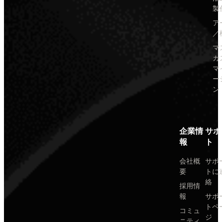
製
ア
／
マ
カ
マ
ー
ン
企業情
サポ
報
ト
会社概
サポ
要
トに
絡
採用情
報
サポ
トペ
コミュ
ジ
ニティ