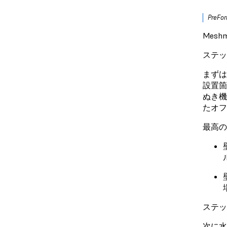
Pre
Mes
ステッ
まずは
設置箇所
ぬき機
たオフ
最高の
ステッ
次に水