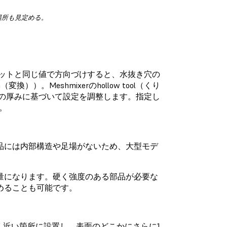
場所も見定める。
ットと同じ値で方向づけすると、水抜き穴の
））。Meshmixerのhollow tool（くり
望の壁の厚みに基づいて設定を調整します。指定し
。
品には内部構造や足場がないため、大型モデ
量になります。硬く強度のある部品が必要な
めることも可能です。
く近い箇所に設置し、表面のどこかにさらに1