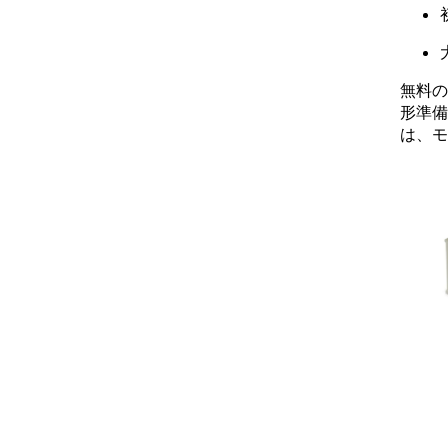
無料の
形準備
は、モ