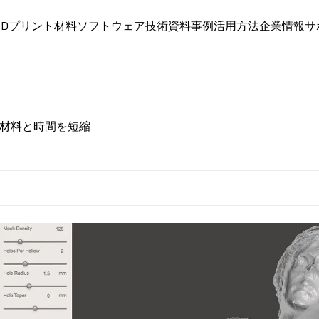
3Dプリント材料
ソフトウェア
技術資料
事例
活用方法
企業情報
サ
必要な材料と時間を短縮