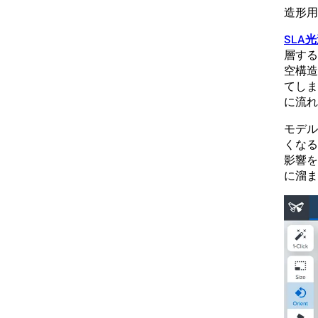
造形用
SLA
層する
空構造
てしま
に流れ
モデル
くなる
影響を
に溜ま