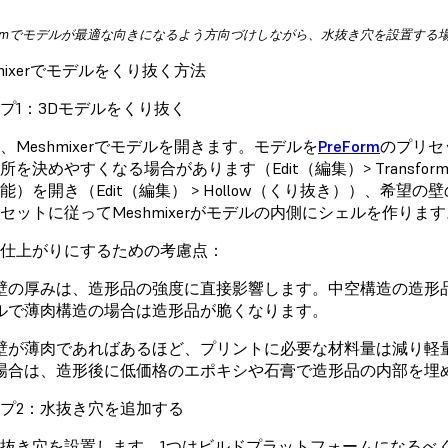
Formでモデルが最適な向きになるよう方向づけしながら、水抜き穴を設置する
hmixerでモデルをくり抜く方法
プ1：3Dモデルをくり抜く
、Meshmixerでモデルを開きます。モデルを
PreForm
のプリセ
を決めやすくなる場合があります（Edit（編集）> Transform（変換
能）を開き（Edit（編集） > Hollow（くり抜き））、希
セットに従ってMeshmixerがモデルの内側にシェルを作ります
仕上がりにするための考慮点：
壁の厚みは、造形品の強度に直接影響します。中空構造の造形
ルで薄肉構造の場合は造形品が脆くなります。
壁が薄肉であればあるほど、プリントに必要な材料量は減り軽
場合は、造形後に低価格のエポキシや石膏で造形品の内部を埋
プ2：水抜き穴を追加する
抜き穴を設置します。1つはビルドプラットフォームになるべ