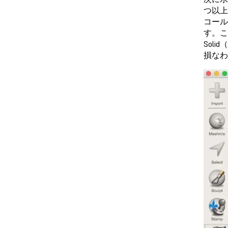
つ以上
コール
す。こ
Sol
損なわ