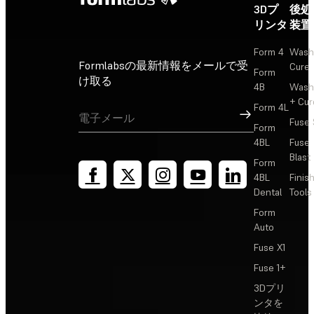
3Dプ
後処
リンタ
装置
Form 4
Wash
Formlabsの最新情報をメールで受
Cure
Form
け取る
4B
Wash
+ Cur
Form 4L
サインアップ
Fuse 
Form
4BL
Fuse
Blast
Form
4BL
Finis
Dental
Tools
Form
Auto
Fuse X1
Fuse 1+
3Dプリ
ンタを