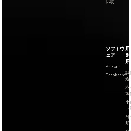
比較
ソフトウ
用
ェア
別
用
PreForm
試
Dashboard
途
樹
製
小
ト
射
形