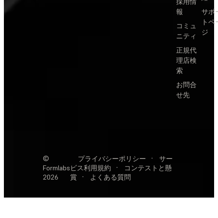
採用情
報
サポ
トペ
コミュ
ジ
ニティ
正規代
理店検
索
お問合
せ先
©
プライバシーポリシー
·
サー
Formlabs
ビス利用規約
·
コンテストと懸
2026
賞
·
よくある質問