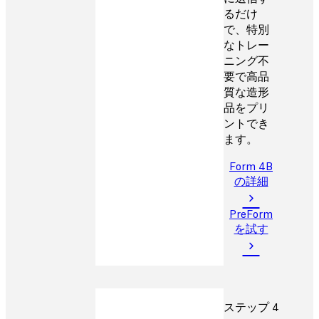
るだけ
で、特別
なトレー
ニング不
要で高品
質な造形
品をプリ
ントでき
ます。
Form 4B
の詳細
PreForm
を試す
ステップ 4