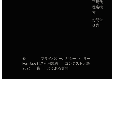
正規代
理店検
索
お問合
せ先
©
プライバシーポリシー
·
サー
Formlabs
ビス利用規約
·
コンテストと懸
2026
賞
·
よくある質問