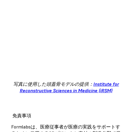
多くのユーザー様のインタビューをお届け
します。業界のエキスパートたちが、病院
や研究ラボ、医療器具メーカーでFormlabs
3Dプリンタをどう活用しているのか、ぜひ
ご覧ください。このシリーズは、Formlabs
およびFormlabs製品のユーザー様によるさ
まざまな記事、ウェビナー、ドキュメント
で構成されています。
詳細を見る
写真に使用した頭蓋骨モデルの提供：
Institute for
Reconstructive Sciences in Medicine (iRSM)
免責事項
Formlabsは、医療従事者が医療の実践をサポートす