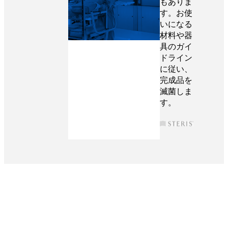
もありま
す。お使
いになる
材料や器
具のガイ
ドライン
に従い、
完成品を
滅菌しま
す。
「Formlabs製品は画期的です。素早く、で
も高精細なモデルをプリントしたい時はま
ずFormlabsのプリンタに頼ります。文字通
り私の右腕となってくれるプリンタで、オ