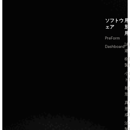
ソフトウ
用
ェア
別
用
PreForm
試
Dashboard
途
樹
製
小
ト
射
形
真
形
成
治
製