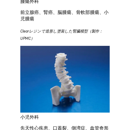
腫瘍外科
前立腺癌、腎癌、脳腫瘍、骨軟部腫瘍、小
児腫瘍
Clearレジンで造形し塗装した腎臓模型（製作：
UPMC）
小児外科
先天性心疾患、口蓋裂、側湾症、血管奇形