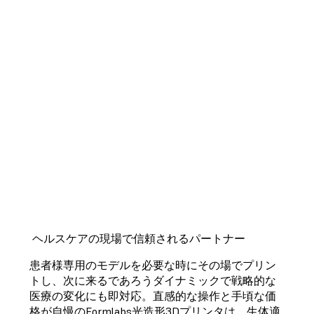
フィスに置いておいても邪魔になりませ
ん。優れたインターフェースのおかげでラ
ボのメンバー達も手早く操作に慣れること
ができ、材料の選択肢も幅が広いので、グ
ループ全体で大幅に技術革新が進んでいま
す」
Michigan Medicine、MD・MS・助教授
David Zopf氏
ヘルスケアの現場で信頼されるパートナー
患者様専用のモデルを必要な時にその場でプリン
トし、次に来るであろうダイナミックで戦略的な
医療の変化にも即対応。直感的な操作と手頃な価
格が自慢のFormlabs光造形3Dプリンタは、生体適