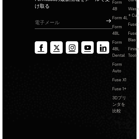
Form
け取る
4B
Wash
+ Cur
Form 4L
サインアップ
Fuse 
Form
4BL
Fuse
Blast
Form
4BL
Finis
Dental
Tools
Form
Auto
Fuse X1
Fuse 1+
3Dプリ
ンタを
比較