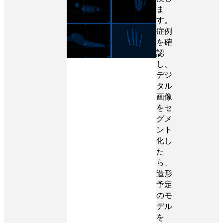
ま
す。
症例
を確
認
し、
デジ
タル
画像
をセ
グメ
ント
化し
た
ら、
造形
予定
のモ
デル
を