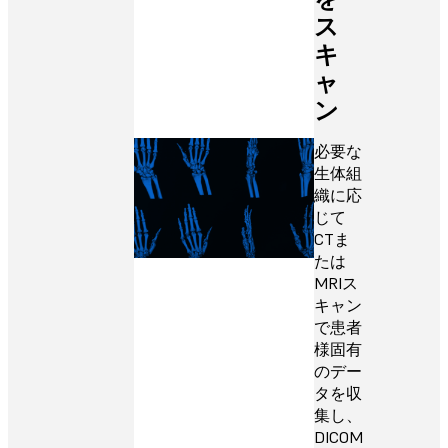
ス
キ
ャ
ン
必要な
生体組
織に応
じて
CTま
たは
MRIス
キャン
で患者
様固有
のデー
タを収
集し、
DICOM