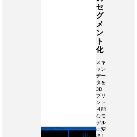
セ
グ
メ
ン
ト
化
スキ
ャン
デー
タを
3D
プリ
ント
可能
なモ
デル
に変
換し