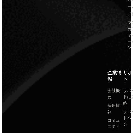
ア
／
マ
カ
マ
ー
ン
企業情
サポ
報
ト
会社概
サポ
要
トに
絡
採用情
報
サポ
トペ
コミュ
ジ
ニティ