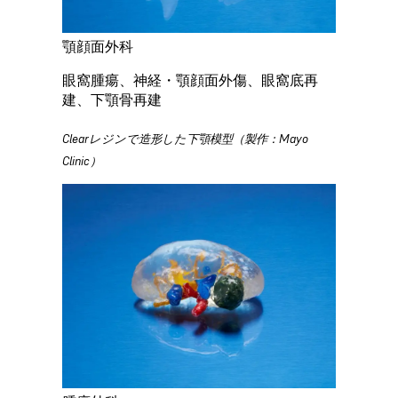
顎顔面外科
眼窩腫瘍、神経・顎顔面外傷、眼窩底再
建、下顎骨再建
Clearレジンで造形した下顎模型（製作：Mayo
Clinic）