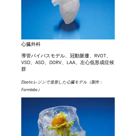
心臓外科
導管バイパスモデル、冠動脈瘻、RVOT、
VSD、ASD、DORV、LAA、左心低形成症候
群
Elasticレジンで造形した心臓モデル（製作：
Formlabs）