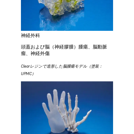
神経外科
頭蓋および脳（神経膠腫）腫瘍、脳動脈
瘤、神経外傷
Clearレジンで造形した脳腫瘍モデル（塗装：
UPMC）