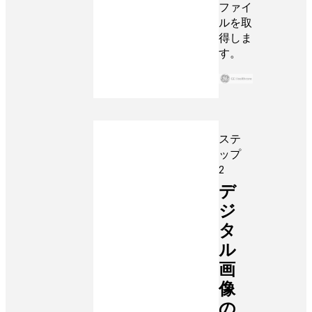
ファイ
ルを取
得しま
す。
ステ
ップ
2
デ
ジ
タ
ル
画
像
の