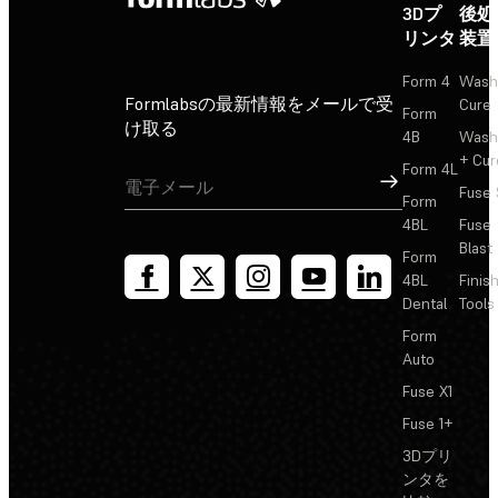
3Dプ
後処
リンタ
装置
Form 4
Wash
Formlabsの最新情報をメールで受
Cure
Form
け取る
4B
Wash
+ Cur
Form 4L
サインアップ
Fuse 
Form
4BL
Fuse
Blast
Form
4BL
Finis
Dental
Tools
Form
Auto
Fuse X1
Fuse 1+
3Dプリ
ンタを