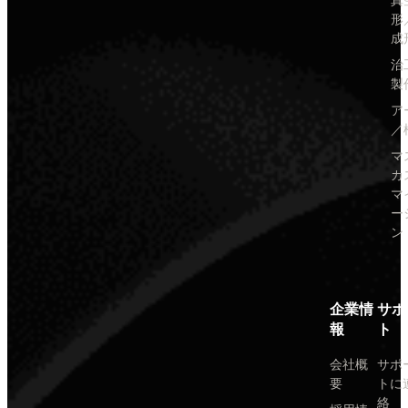
真
形
成
治
製
ア
／
マ
カ
マ
ー
ン
企業情
サポ
報
ト
会社概
サポ
要
トに
絡