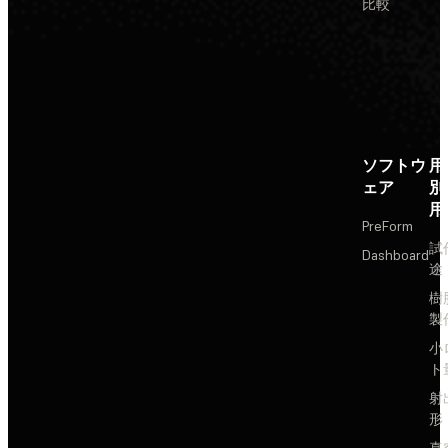
比較
ソフトウ
用
ェア
別
用
PreForm
試
Dashboard
途
樹
製
小
ト
射
形