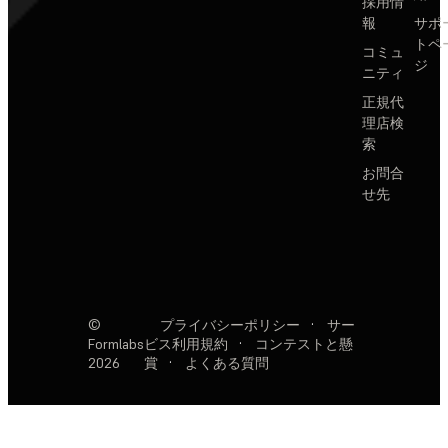
採用情
報
サポ
トペ
コミュ
ジ
ニティ
正規代
理店検
索
お問合
せ先
©
プライバシーポリシー
·
サー
Formlabs
ビス利用規約
·
コンテストと懸
2026
賞
·
よくある質問