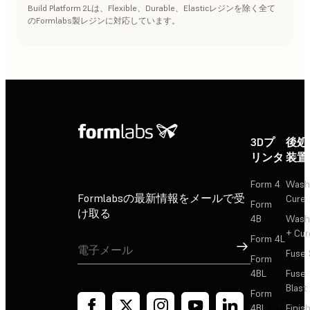
Build Platform 2Lは、Flexible、Durable、Elasticレジンを除く全て
のFormlabs製レジンに対応しています。
3Dプ
後処
リンタ
装置
Form 4
Wash
Formlabsの最新情報をメールで受
Cure
Form
け取る
4B
Wash
+ Cur
Form 4L
サインアップ
Fuse 
Form
4BL
Fuse
Blast
Form
4BL
Finis