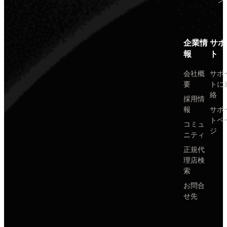
ン
企業情
サポ
報
ト
会社概
サポ
要
トに
絡
採用情
報
サポ
トペ
コミュ
ジ
ニティ
正規代
理店検
索
お問合
せ先