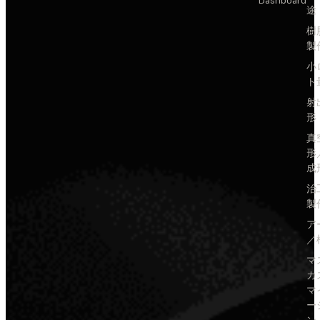
Dashboard
途
樹
製
小
ト
射
形
真
形
成
治
製
ア
／
マ
カ
マ
ー